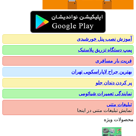
زش نصب پنل خورشیدی
 دستگاه تزریق پلاستیک
ت بار مسافری
رین جراح لاپاراسکوپی تهران
کردن دندان جلو
یندگی تعمیرات شیائومی
یغات متنی
یش تبلیغات متنی در اینجا
ولات ویژه