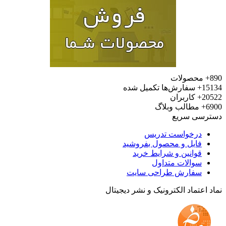
محصولات
15
سفارش‌ها تکمیل شده
20
کاربران
6
مطالب وبلاگ
رسی سریع
درخواست تدریس
فایل و محصول بفروشید
قوانین و شرایط خرید
سوالات متداول
سفارش طراحی سایت
 اعتماد الکترونیک و نشر دیجیتال