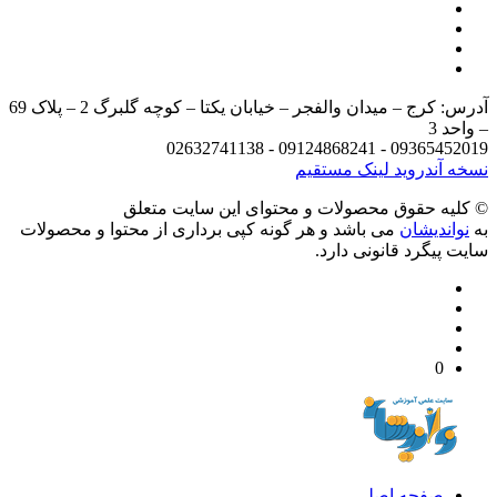
آدرس: کرج – میدان والفجر – خیابان یکتا – کوچه گلبرگ 2 – پلاک 69
د 3
09365452019 - 09124868241 - 
 آندروید
لینک مستقیم
يه حقوق محصولات و محتوای اين سایت متعلق
واندیشان
می باشد و هر گونه کپی برداری از محتوا و محصولات
 پیگرد قانونی دارد.
0
صفحه اصلی