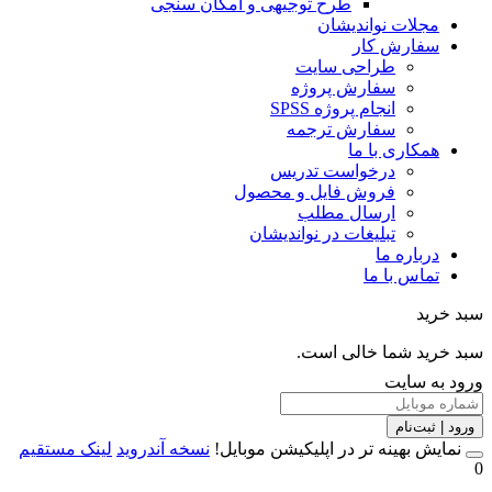
طرح توجیهی و امکان سنجی
مجلات نواندیشان
سفارش کار
طراحی سایت
سفارش پروژه
انجام پروژه SPSS
سفارش ترجمه
همکاری با ما
درخواست تدریس
فروش فایل و محصول
ارسال مطلب
تبلیغات در نواندیشان
درباره ما
تماس با ما
خرید
خرید شما خالی است.
 به سایت
 | ثبت‌نام
مایش بهینه تر در اپلیکیشن موبایل!
نسخه آندروید
لینک مستقیم