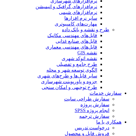
نرم‌افزارهای شهرسازی
نرم‌افزارهای گرافیک و انیمیشن
نرم‌افزارهای شیمی
سایر نرم افزارها
مهارت‌های کامپیوتری
طرح و نقشه و بانک داده
فایل‌های مهندسی مکانیک
فایل‌های صنایع غذایی
فایل‌های مهندسی معماری
نقشه GIS
نقشه اتوکد شهری
طرح جامع و تفصیلی
الگوی توسعه شهر و محله
سایر فایل‌ها و طرح‌های شهری
جزوه و پاورپوینت شهرسازی
طرح توجیهی و امکان سنجی
سفارش خدمات
سفارش طراحی سایت
سفارش پروژه
انجام پروژه SPSS
سفارش ترجمه
همکاری با ما
درخواست تدریس
فروش فایل و محصول