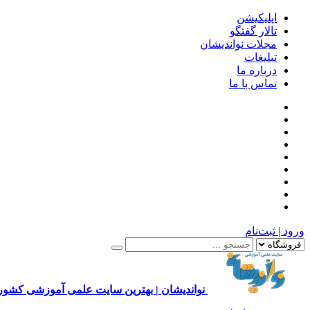
اپلیکیشن
تالار گفتگو
مجلات نواندیشان
تبلیغات
درباره ما
تماس با ما
ورود | ثبت‌نام
نواندیشان | بهترین سایت علمی آموزشی کشور