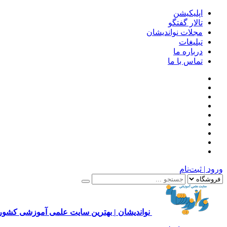
اپلیکیشن
تالار گفتگو
مجلات نواندیشان
تبلیغات
درباره ما
تماس با ما
ورود | ثبت‌نام
نواندیشان | بهترین سایت علمی آموزشی کشور