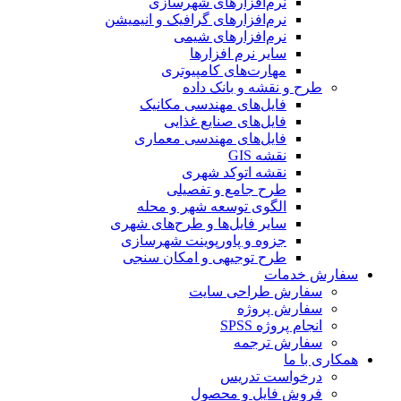
نرم‌افزارهای شهرسازی
نرم‌افزارهای گرافیک و انیمیشن
نرم‌افزارهای شیمی
سایر نرم افزارها
مهارت‌های کامپیوتری
طرح و نقشه و بانک داده
فایل‌های مهندسی مکانیک
فایل‌های صنایع غذایی
فایل‌های مهندسی معماری
نقشه GIS
نقشه اتوکد شهری
طرح جامع و تفصیلی
الگوی توسعه شهر و محله
سایر فایل‌ها و طرح‌های شهری
جزوه و پاورپوینت شهرسازی
طرح توجیهی و امکان سنجی
سفارش خدمات
سفارش طراحی سایت
سفارش پروژه
انجام پروژه SPSS
سفارش ترجمه
همکاری با ما
درخواست تدریس
فروش فایل و محصول