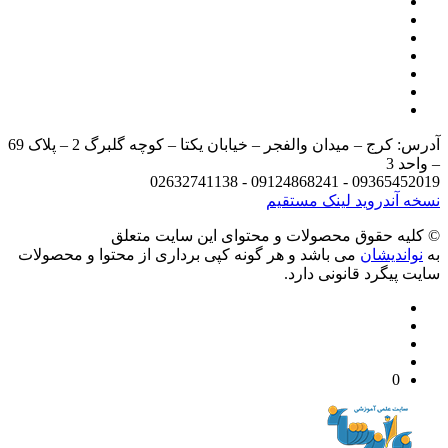
آدرس: کرج – میدان والفجر – خیابان یکتا – کوچه گلبرگ 2 – پلاک 69
د 3
09365452019 - 09124868241 - 
 آندروید
لینک مستقیم
يه حقوق محصولات و محتوای اين سایت متعلق
واندیشان
می باشد و هر گونه کپی برداری از محتوا و محصولات
 پیگرد قانونی دارد.
0