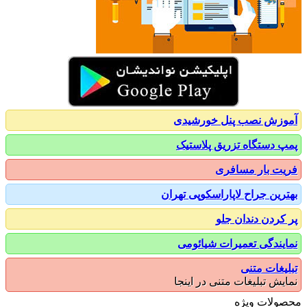
زش نصب پنل خورشیدی
 دستگاه تزریق پلاستیک
ت بار مسافری
رین جراح لاپاراسکوپی تهران
کردن دندان جلو
یندگی تعمیرات شیائومی
یغات متنی
یش تبلیغات متنی در اینجا
ولات ویژه