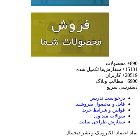
محصولات
15
سفارش‌ها تکمیل شده
20
کاربران
6
مطالب وبلاگ
رسی سریع
درخواست تدریس
فایل و محصول بفروشید
قوانین و شرایط خرید
سوالات متداول
سفارش طراحی سایت
 اعتماد الکترونیک و نشر دیجیتال