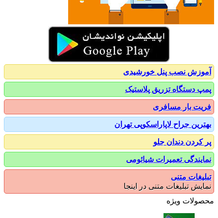
زش نصب پنل خورشیدی
 دستگاه تزریق پلاستیک
ت بار مسافری
رین جراح لاپاراسکوپی تهران
کردن دندان جلو
یندگی تعمیرات شیائومی
یغات متنی
یش تبلیغات متنی در اینجا
ولات ویژه