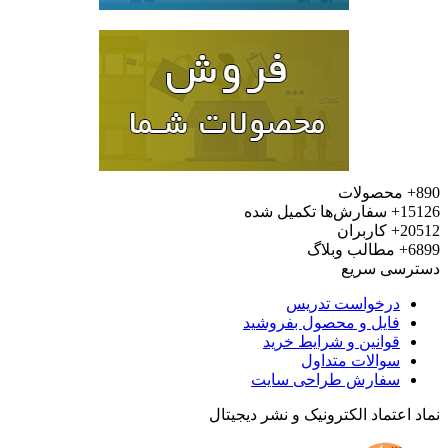
محصولات
15
سفارش‌ها تکمیل شده
20
کاربران
6
مطالب وبلاگ
رسی سریع
درخواست تدریس
فایل و محصول بفروشید
قوانین و شرایط خرید
سوالات متداول
سفارش طراحی سایت
 اعتماد الکترونیک و نشر دیجیتال