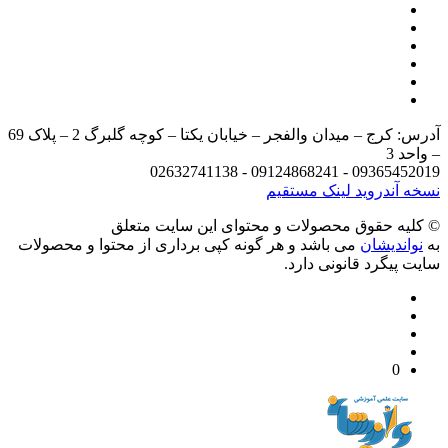
آدرس: کرج – میدان والفجر – خیابان یکتا – کوچه گلبرگ 2 – پلاک 69
د 3
09365452019 - 09124868241 - 
 آندروید
لینک مستقیم
يه حقوق محصولات و محتوای اين سایت متعلق
واندیشان
می باشد و هر گونه کپی برداری از محتوا و محصولات
 پیگرد قانونی دارد.
0