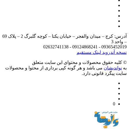
آدرس: کرج – میدان والفجر – خیابان یکتا – کوچه گلبرگ 2 – پلاک 69
د 3
09365452019 - 09124868241 - 
 آندروید
لینک مستقیم
يه حقوق محصولات و محتوای اين سایت متعلق
واندیشان
می باشد و هر گونه کپی برداری از محتوا و محصولات
 پیگرد قانونی دارد.
0