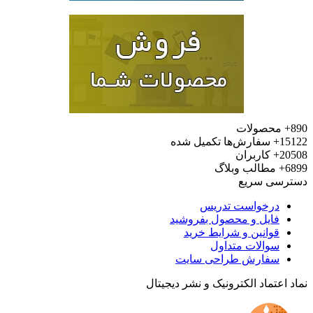
محصولات
15
سفارش‌ها تکمیل شده
20
کاربران
6
مطالب وبلاگ
رسی سریع
درخواست تدریس
فایل و محصول بفروشید
قوانین و شرایط خرید
سوالات متداول
سفارش طراحی سایت
 اعتماد الکترونیک و نشر دیجیتال