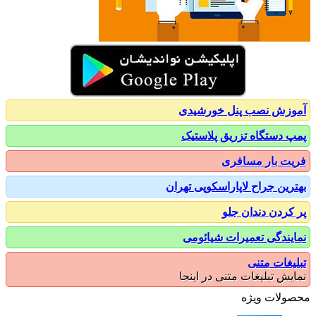
زش نصب پنل خورشیدی
 دستگاه تزریق پلاستیک
ت بار مسافری
رین جراح لاپاراسکوپی تهران
کردن دندان جلو
یندگی تعمیرات شیائومی
یغات متنی
یش تبلیغات متنی در اینجا
ولات ویژه