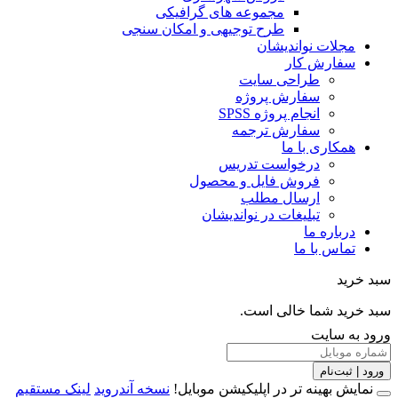
مجموعه های گرافیکی
طرح توجیهی و امکان سنجی
مجلات نواندیشان
سفارش کار
طراحی سایت
سفارش پروژه
انجام پروژه SPSS
سفارش ترجمه
همکاری با ما
درخواست تدریس
فروش فایل و محصول
ارسال مطلب
تبلیغات در نواندیشان
درباره ما
تماس با ما
خرید
خرید شما خالی است.
 به سایت
 | ثبت‌نام
مایش بهینه تر در اپلیکیشن موبایل!
نسخه آندروید
لینک مستقیم