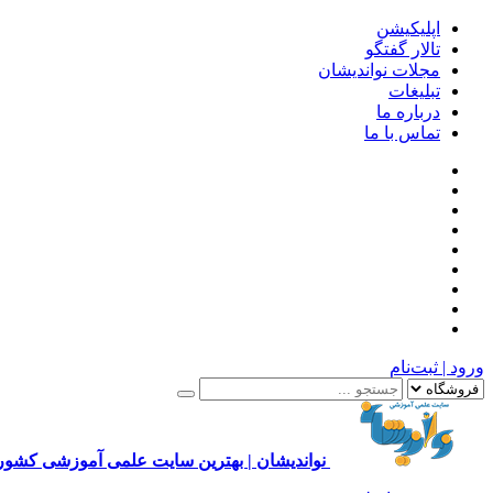
اپلیکیشن
تالار گفتگو
مجلات نواندیشان
تبلیغات
درباره ما
تماس با ما
ورود | ثبت‌نام
نواندیشان | بهترین سایت علمی آموزشی کشور