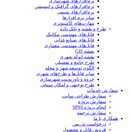
نرم‌افزارهای شهرسازی
نرم‌افزارهای گرافیک و انیمیشن
نرم‌افزارهای شیمی
سایر نرم افزارها
مهارت‌های کامپیوتری
طرح و نقشه و بانک داده
فایل‌های مهندسی مکانیک
فایل‌های صنایع غذایی
فایل‌های مهندسی معماری
نقشه GIS
نقشه اتوکد شهری
طرح جامع و تفصیلی
الگوی توسعه شهر و محله
سایر فایل‌ها و طرح‌های شهری
جزوه و پاورپوینت شهرسازی
طرح توجیهی و امکان سنجی
سفارش خدمات
سفارش طراحی سایت
سفارش پروژه
انجام پروژه SPSS
سفارش ترجمه
همکاری با ما
درخواست تدریس
فروش فایل و محصول