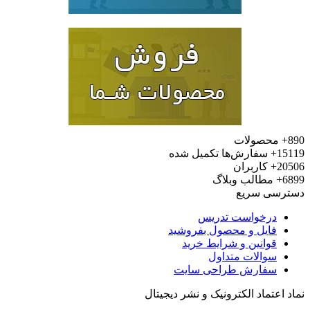
محصولات
15
سفارش‌ها تکمیل شده
20
کاربران
6
مطالب وبلاگ
رسی سریع
درخواست تدریس
فایل و محصول بفروشید
قوانین و شرایط خرید
سوالات متداول
سفارش طراحی سایت
 اعتماد الکترونیک و نشر دیجیتال