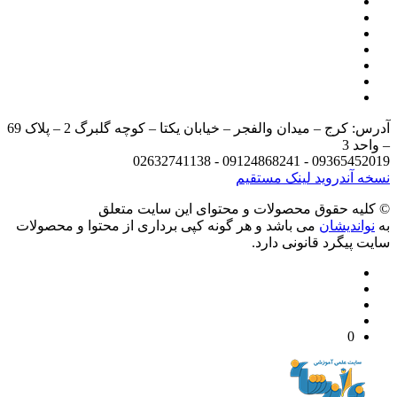
آدرس: کرج – میدان والفجر – خیابان یکتا – کوچه گلبرگ 2 – پلاک 69
د 3
09365452019 - 09124868241 - 
 آندروید
لینک مستقیم
يه حقوق محصولات و محتوای اين سایت متعلق
واندیشان
می باشد و هر گونه کپی برداری از محتوا و محصولات
 پیگرد قانونی دارد.
0