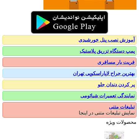
زش نصب پنل خورشیدی
 دستگاه تزریق پلاستیک
ت بار مسافری
رین جراح لاپاراسکوپی تهران
کردن دندان جلو
یندگی تعمیرات شیائومی
یغات متنی
یش تبلیغات متنی در اینجا
ولات ویژه