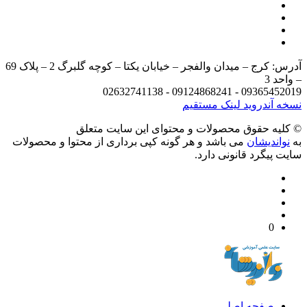
آدرس: کرج – میدان والفجر – خیابان یکتا – کوچه گلبرگ 2 – پلاک 69
د 3
09365452019 - 09124868241 - 
 آندروید
لینک مستقیم
يه حقوق محصولات و محتوای اين سایت متعلق
واندیشان
می باشد و هر گونه کپی برداری از محتوا و محصولات
 پیگرد قانونی دارد.
0
صفحه اصلی