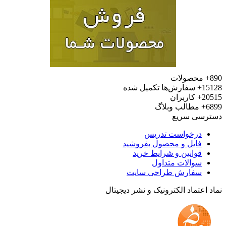
محصولات
15
سفارش‌ها تکمیل شده
20
کاربران
6
مطالب وبلاگ
رسی سریع
درخواست تدریس
فایل و محصول بفروشید
قوانین و شرایط خرید
سوالات متداول
سفارش طراحی سایت
 اعتماد الکترونیک و نشر دیجیتال