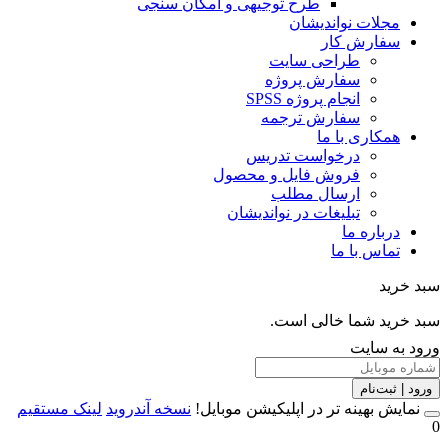
طرح توجیهی و امکان سنجی
مجلات نواندیشان
سفارش کار
طراحی سایت
سفارش پروژه
انجام پروژه SPSS
سفارش ترجمه
همکاری با ما
درخواست تدریس
فروش فایل و محصول
ارسال مطلب
تبلیغات در نواندیشان
درباره ما
تماس با ما
خرید
خرید شما خالی است.
 به سایت
 | ثبت‌نام
مایش بهینه تر در اپلیکیشن موبایل!
نسخه آندروید
لینک مستقیم