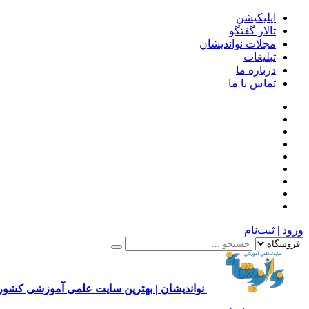
اپلیکیشن
تالار گفتگو
مجلات نواندیشان
تبلیغات
درباره ما
تماس با ما
ورود | ثبت‌نام
نواندیشان | بهترین سایت علمی آموزشی کشور