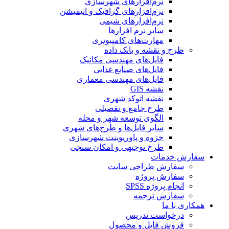
نرم‌افزارهای شهرسازی
نرم‌افزارهای گرافیک و انیمیشن
نرم‌افزارهای شیمی
سایر نرم افزارها
مهارت‌های کامپیوتری
طرح و نقشه و بانک داده
فایل‌های مهندسی مکانیک
فایل‌های صنایع غذایی
فایل‌های مهندسی معماری
نقشه GIS
نقشه اتوکد شهری
طرح جامع و تفصیلی
الگوی توسعه شهر و محله
سایر فایل‌ها و طرح‌های شهری
جزوه و پاورپوینت شهرسازی
طرح توجیهی و امکان سنجی
سفارش خدمات
سفارش طراحی سایت
سفارش پروژه
انجام پروژه SPSS
سفارش ترجمه
همکاری با ما
درخواست تدریس
فروش فایل و محصول