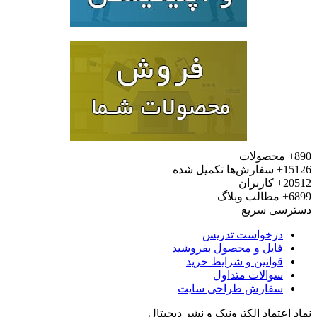
محصولات
15
سفارش‌ها تکمیل شده
20
کاربران
6
مطالب وبلاگ
رسی سریع
درخواست تدریس
فایل و محصول بفروشید
قوانین و شرایط خرید
سوالات متداول
سفارش طراحی سایت
 اعتماد الکترونیک و نشر دیجیتال