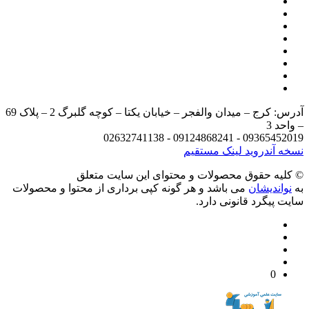
آدرس: کرج – میدان والفجر – خیابان یکتا – کوچه گلبرگ 2 – پلاک 69
د 3
09365452019 - 09124868241 - 
 آندروید
لینک مستقیم
يه حقوق محصولات و محتوای اين سایت متعلق
واندیشان
می باشد و هر گونه کپی برداری از محتوا و محصولات
 پیگرد قانونی دارد.
0