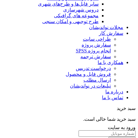
سایر فایل‌ها و طرح‌های شهری
دروس شهرسازی
مجموعه های گرافیکی
طرح توجیهی و امکان سنجی
مجلات نواندیشان
سفارش کار
طراحی سایت
سفارش پروژه
انجام پروژه SPSS
سفارش ترجمه
همکاری با ما
درخواست تدریس
فروش فایل و محصول
ارسال مطلب
تبلیغات در نواندیشان
درباره ما
تماس با ما
خرید
خرید شما خالی است.
 به سایت