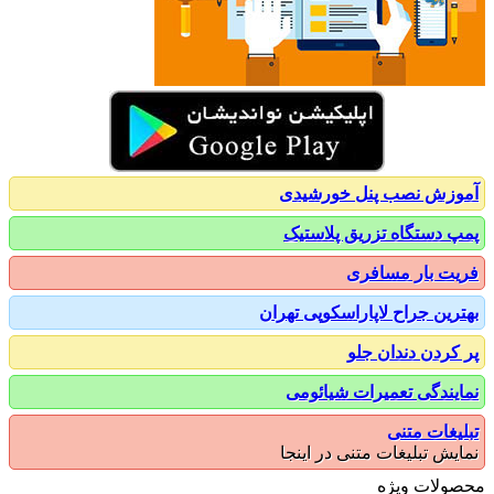
زش نصب پنل خورشیدی
 دستگاه تزریق پلاستیک
ت بار مسافری
رین جراح لاپاراسکوپی تهران
کردن دندان جلو
یندگی تعمیرات شیائومی
یغات متنی
یش تبلیغات متنی در اینجا
ولات ویژه