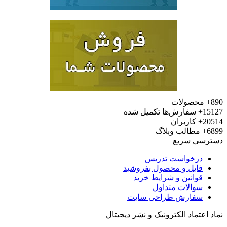
محصولات
15
سفارش‌ها تکمیل شده
20
کاربران
6
مطالب وبلاگ
رسی سریع
درخواست تدریس
فایل و محصول بفروشید
قوانین و شرایط خرید
سوالات متداول
سفارش طراحی سایت
 اعتماد الکترونیک و نشر دیجیتال