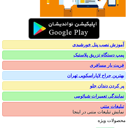
زش نصب پنل خورشیدی
 دستگاه تزریق پلاستیک
ت بار مسافری
رین جراح لاپاراسکوپی تهران
کردن دندان جلو
یندگی تعمیرات شیائومی
یغات متنی
یش تبلیغات متنی در اینجا
ولات ویژه