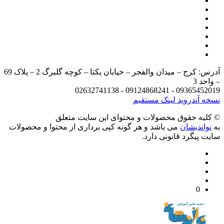
آدرس: کرج – میدان والفجر – خیابان یکتا – کوچه گلبرگ 2 – پلاک 69
د 3
09365452019 - 09124868241 - 
 آندروید
لینک مستقیم
يه حقوق محصولات و محتوای اين سایت متعلق
واندیشان
می باشد و هر گونه کپی برداری از محتوا و محصولات
 پیگرد قانونی دارد.
0