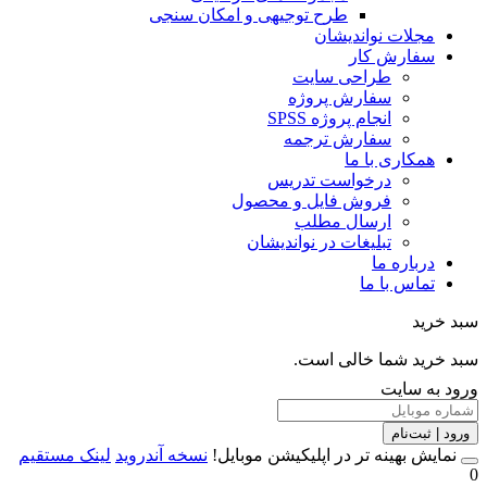
طرح توجیهی و امکان سنجی
مجلات نواندیشان
سفارش کار
طراحی سایت
سفارش پروژه
انجام پروژه SPSS
سفارش ترجمه
همکاری با ما
درخواست تدریس
فروش فایل و محصول
ارسال مطلب
تبلیغات در نواندیشان
درباره ما
تماس با ما
خرید
خرید شما خالی است.
 به سایت
 | ثبت‌نام
مایش بهینه تر در اپلیکیشن موبایل!
نسخه آندروید
لینک مستقیم