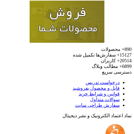
محصولات
15
سفارش‌ها تکمیل شده
20
کاربران
6
مطالب وبلاگ
رسی سریع
درخواست تدریس
فایل و محصول بفروشید
قوانین و شرایط خرید
سوالات متداول
سفارش طراحی سایت
 اعتماد الکترونیک و نشر دیجیتال