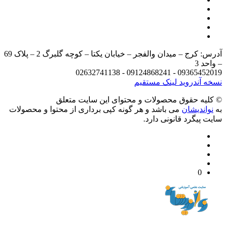
آدرس: کرج – میدان والفجر – خیابان یکتا – کوچه گلبرگ 2 – پلاک 69
د 3
09365452019 - 09124868241 - 
 آندروید
لینک مستقیم
يه حقوق محصولات و محتوای اين سایت متعلق
واندیشان
می باشد و هر گونه کپی برداری از محتوا و محصولات
 پیگرد قانونی دارد.
0