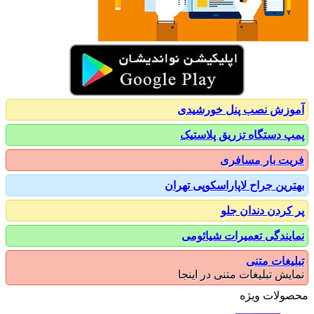
زش نصب پنل خورشیدی
 دستگاه تزریق پلاستیک
ت بار مسافری
رین جراح لاپاراسکوپی تهران
کردن دندان جلو
یندگی تعمیرات شیائومی
یغات متنی
یش تبلیغات متنی در اینجا
ولات ویژه