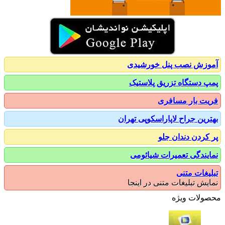
زش نصب پنل خورشیدی
 دستگاه تزریق پلاستیک
ت بار مسافری
رین جراح لاپاراسکوپی تهران
کردن دندان جلو
یندگی تعمیرات شیائومی
یغات متنی
یش تبلیغات متنی در اینجا
ولات ویژه