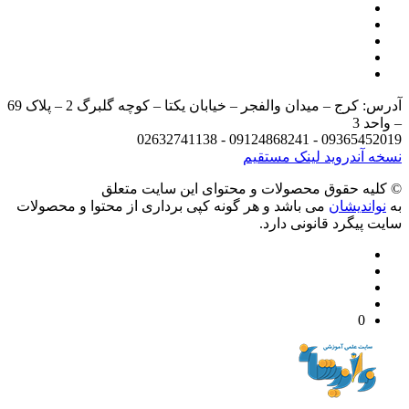
آدرس: کرج – میدان والفجر – خیابان یکتا – کوچه گلبرگ 2 – پلاک 69
د 3
09365452019 - 09124868241 - 
 آندروید
لینک مستقیم
يه حقوق محصولات و محتوای اين سایت متعلق
واندیشان
می باشد و هر گونه کپی برداری از محتوا و محصولات
 پیگرد قانونی دارد.
0