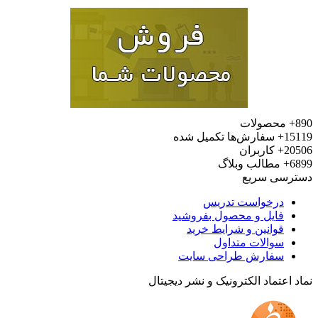
محصولات
15
سفارش‌ها تکمیل شده
20
کاربران
6
مطالب وبلاگ
رسی سریع
درخواست تدریس
فایل و محصول بفروشید
قوانین و شرایط خرید
سوالات متداول
سفارش طراحی سایت
 اعتماد الکترونیک و نشر دیجیتال