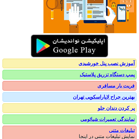
زش نصب پنل خورشیدی
 دستگاه تزریق پلاستیک
ت بار مسافری
رین جراح لاپاراسکوپی تهران
کردن دندان جلو
یندگی تعمیرات شیائومی
یغات متنی
یش تبلیغات متنی در اینجا