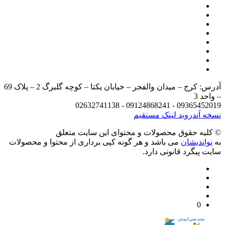
آدرس: کرج – میدان والفجر – خیابان یکتا – کوچه گلبرگ 2 – پلاک 69
د 3
09365452019 - 09124868241 - 
 آندروید
لینک مستقیم
يه حقوق محصولات و محتوای اين سایت متعلق
واندیشان
می باشد و هر گونه کپی برداری از محتوا و محصولات
 پیگرد قانونی دارد.
0