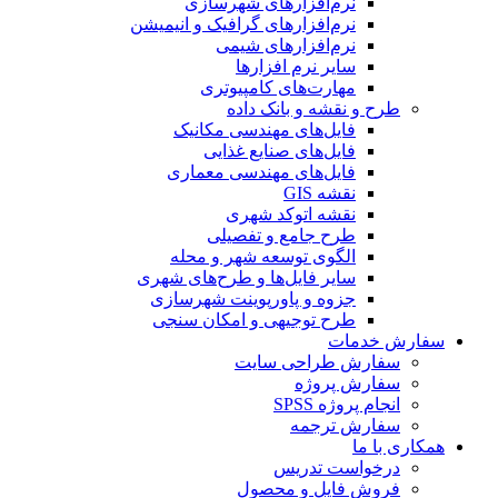
نرم‌افزارهای شهرسازی
نرم‌افزارهای گرافیک و انیمیشن
نرم‌افزارهای شیمی
سایر نرم افزارها
مهارت‌های کامپیوتری
طرح و نقشه و بانک داده
فایل‌های مهندسی مکانیک
فایل‌های صنایع غذایی
فایل‌های مهندسی معماری
نقشه GIS
نقشه اتوکد شهری
طرح جامع و تفصیلی
الگوی توسعه شهر و محله
سایر فایل‌ها و طرح‌های شهری
جزوه و پاورپوینت شهرسازی
طرح توجیهی و امکان سنجی
سفارش خدمات
سفارش طراحی سایت
سفارش پروژه
انجام پروژه SPSS
سفارش ترجمه
همکاری با ما
درخواست تدریس
فروش فایل و محصول