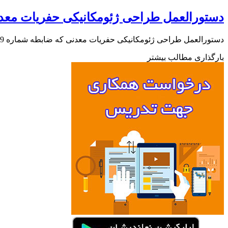
دستورالعمل طراحی ژئومکانیکی حفریات معد
دستورالعمل طراحی ژئومکانیکی حفریات معدنی که ضابطه شماره 779 سازمان برنامه و بودجه می باشد را به صورت PDF از لینک داده…
بارگذاری مطالب بیشتر