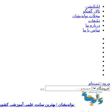
اپلیکیشن
تالار گفتگو
مجلات نواندیشان
تبلیغات
درباره ما
تماس با ما
ورود | ثبت‌نام
نواندیشان | بهترین سایت علمی آموزشی کشور