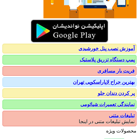
زش نصب پنل خورشیدی
 دستگاه تزریق پلاستیک
ت بار مسافری
رین جراح لاپاراسکوپی تهران
کردن دندان جلو
یندگی تعمیرات شیائومی
یغات متنی
یش تبلیغات متنی در اینجا
ولات ویژه