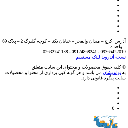
آدرس: کرج – میدان والفجر – خیابان یکتا – کوچه گلبرگ 2 – پلاک 69
د 3
09365452019 - 09124868241 - 
 آندروید
لینک مستقیم
يه حقوق محصولات و محتوای اين سایت متعلق
واندیشان
می باشد و هر گونه کپی برداری از محتوا و محصولات
 پیگرد قانونی دارد.
0