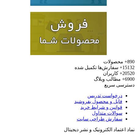
محصولات
15
سفارش‌ها تکمیل شده
20
کاربران
6
مطالب وبلاگ
رسی سریع
درخواست تدریس
فایل و محصول بفروشید
قوانین و شرایط خرید
سوالات متداول
سفارش طراحی سایت
 اعتماد الکترونیک و نشر دیجیتال