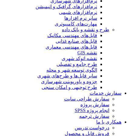
نرم‌افزارهای شهرسازی
نرم‌افزارهای گرافیک و انیمیشن
نرم‌افزارهای شیمی
سایر نرم افزارها
مهارت‌های کامپیوتری
طرح و نقشه و بانک داده
فایل‌های مهندسی مکانیک
فایل‌های صنایع غذایی
فایل‌های مهندسی معماری
نقشه GIS
نقشه اتوکد شهری
طرح جامع و تفصیلی
الگوی توسعه شهر و محله
سایر فایل‌ها و طرح‌های شهری
جزوه و پاورپوینت شهرسازی
طرح توجیهی و امکان سنجی
سفارش خدمات
سفارش طراحی سایت
سفارش پروژه
انجام پروژه SPSS
سفارش ترجمه
همکاری با ما
درخواست تدریس
فروش فایل و محصول