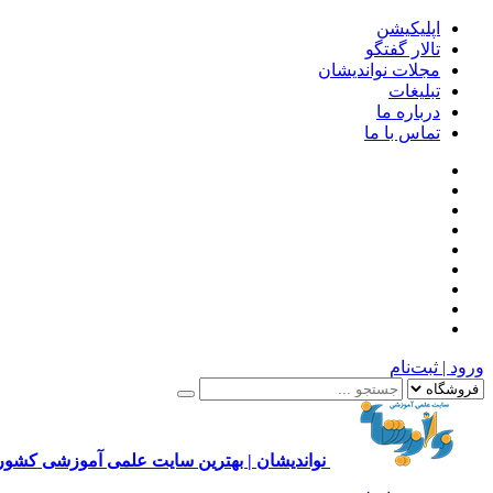
اپلیکیشن
تالار گفتگو
مجلات نواندیشان
تبلیغات
درباره ما
تماس با ما
ورود | ثبت‌نام
نواندیشان | بهترین سایت علمی آموزشی کشور