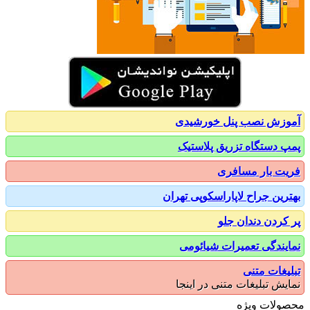
زش نصب پنل خورشیدی
 دستگاه تزریق پلاستیک
ت بار مسافری
رین جراح لاپاراسکوپی تهران
کردن دندان جلو
یندگی تعمیرات شیائومی
یغات متنی
یش تبلیغات متنی در اینجا
ولات ویژه