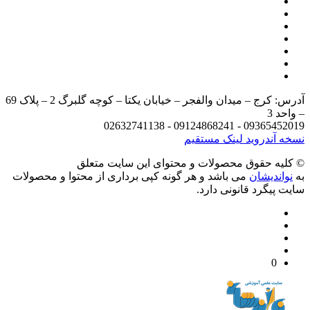
آدرس: کرج – میدان والفجر – خیابان یکتا – کوچه گلبرگ 2 – پلاک 69
د 3
09365452019 - 09124868241 - 
 آندروید
لینک مستقیم
يه حقوق محصولات و محتوای اين سایت متعلق
واندیشان
می باشد و هر گونه کپی برداری از محتوا و محصولات
 پیگرد قانونی دارد.
0