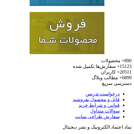
محصولات
15
سفارش‌ها تکمیل شده
20
کاربران
6
مطالب وبلاگ
رسی سریع
درخواست تدریس
فایل و محصول بفروشید
قوانین و شرایط خرید
سوالات متداول
سفارش طراحی سایت
 اعتماد الکترونیک و نشر دیجیتال