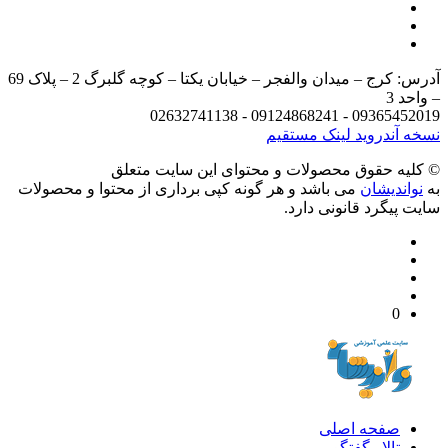
آدرس: کرج – میدان والفجر – خیابان یکتا – کوچه گلبرگ 2 – پلاک 69
د 3
09365452019 - 09124868241 - 
 آندروید
لینک مستقیم
يه حقوق محصولات و محتوای اين سایت متعلق
واندیشان
می باشد و هر گونه کپی برداری از محتوا و محصولات
 پیگرد قانونی دارد.
0
صفحه اصلی
تالار گفتگو