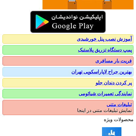
زش نصب پنل خورشیدی
 دستگاه تزریق پلاستیک
ت بار مسافری
رین جراح لاپاراسکوپی تهران
کردن دندان جلو
یندگی تعمیرات شیائومی
یغات متنی
یش تبلیغات متنی در اینجا
ولات ویژه