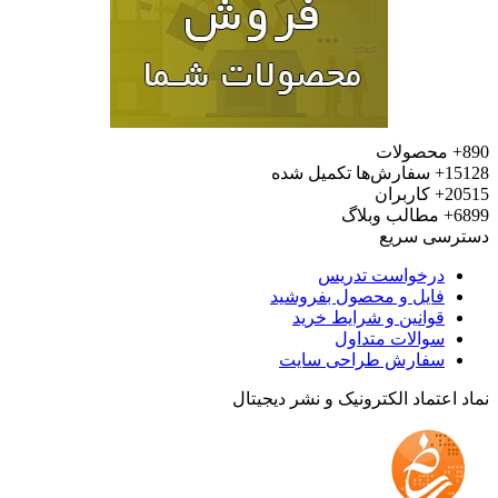
محصولات
15
سفارش‌ها تکمیل شده
20
کاربران
6
مطالب وبلاگ
رسی سریع
درخواست تدریس
فایل و محصول بفروشید
قوانین و شرایط خرید
سوالات متداول
سفارش طراحی سایت
 اعتماد الکترونیک و نشر دیجیتال