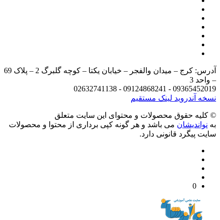
آدرس: کرج – میدان والفجر – خیابان یکتا – کوچه گلبرگ 2 – پلاک 69
د 3
09365452019 - 09124868241 - 
 آندروید
لینک مستقیم
يه حقوق محصولات و محتوای اين سایت متعلق
واندیشان
می باشد و هر گونه کپی برداری از محتوا و محصولات
 پیگرد قانونی دارد.
0