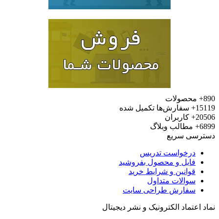
محصولات
15
سفارش‌ها تکمیل شده
20
کاربران
6
مطالب وبلاگ
رسی سریع
درخواست تدریس
فایل و محصول بفروشید
قوانین و شرایط خرید
سوالات متداول
سفارش طراحی سایت
 اعتماد الکترونیک و نشر دیجیتال