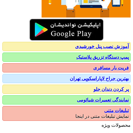
زش نصب پنل خورشیدی
 دستگاه تزریق پلاستیک
ت بار مسافری
رین جراح لاپاراسکوپی تهران
کردن دندان جلو
یندگی تعمیرات شیائومی
یغات متنی
یش تبلیغات متنی در اینجا
ولات ویژه