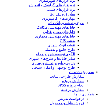
نرم‌افزارهای شهرسازی
نرم‌افزارهای گرافیک و انیمیشن
نرم‌افزارهای شیمی
سایر نرم افزارها
مهارت‌های کامپیوتری
طرح و نقشه و بانک داده
فایل‌های مهندسی مکانیک
فایل‌های صنایع غذایی
فایل‌های مهندسی معماری
نقشه GIS
نقشه اتوکد شهری
طرح جامع و تفصیلی
الگوی توسعه شهر و محله
سایر فایل‌ها و طرح‌های شهری
جزوه و پاورپوینت شهرسازی
طرح توجیهی و امکان سنجی
سفارش خدمات
سفارش طراحی سایت
سفارش پروژه
انجام پروژه SPSS
سفارش ترجمه
همکاری با ما
درخواست تدریس
فروش فایل و محصول