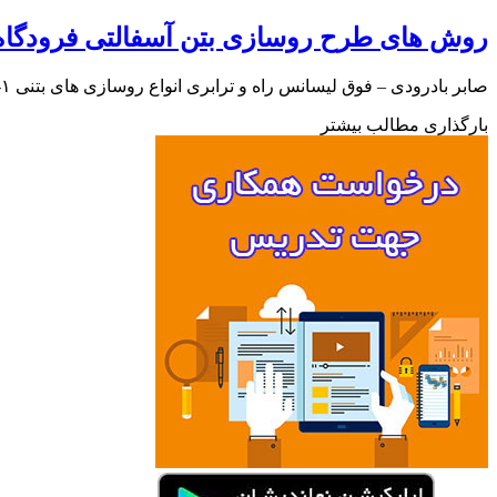
روش های طرح روسازی بتن آسفالتی فرودگاه
صابر بادرودی – فوق لیسانس راه و ترابری انواع روسازی های بتنی ۱- روسازی بتنی درز دار غیر مسلح ۲- روسازی بتن…
بارگذاری مطالب بیشتر