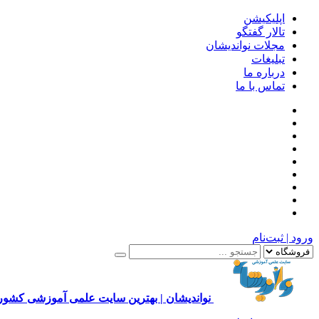
اپلیکیشن
تالار گفتگو
مجلات نواندیشان
تبلیغات
درباره ما
تماس با ما
ورود | ثبت‌نام
نواندیشان | بهترین سایت علمی آموزشی کشور