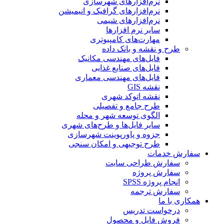
نرم‌افزارهای شهرسازی
نرم‌افزارهای گرافیک و انیمیشن
نرم‌افزارهای شیمی
سایر نرم افزارها
مهارت‌های کامپیوتری
طرح و نقشه و بانک داده
فایل‌های مهندسی مکانیک
فایل‌های صنایع غذایی
فایل‌های مهندسی معماری
نقشه GIS
نقشه اتوکد شهری
طرح جامع و تفصیلی
الگوی توسعه شهر و محله
سایر فایل‌ها و طرح‌های شهری
جزوه و پاورپوینت شهرسازی
طرح توجیهی و امکان سنجی
سفارش خدمات
سفارش طراحی سایت
سفارش پروژه
انجام پروژه SPSS
سفارش ترجمه
همکاری با ما
درخواست تدریس
فروش فایل و محصول