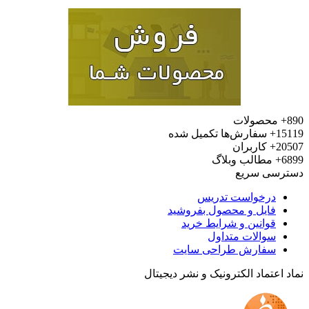
محصولات
15
سفارش‌ها تکمیل شده
20
کاربران
6
مطالب وبلاگ
رسی سریع
درخواست تدریس
فایل و محصول بفروشید
قوانین و شرایط خرید
سوالات متداول
سفارش طراحی سایت
 اعتماد الکترونیک و نشر دیجیتال