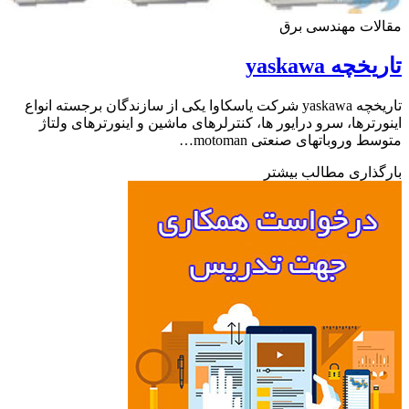
ات مهندسی برق
چه yaskawa
تاریخچه yaskawa شرکت یاسکاوا یکی از سازندگان برجسته انواع
رترها، سرو درایور ها، کنترلرهای ماشین و اینورترهای ولتاژ
 وروباتهای صنعتی motoman…
ذاری مطالب بیشتر