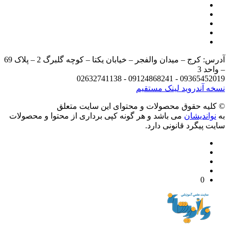
آدرس: کرج – میدان والفجر – خیابان یکتا – کوچه گلبرگ 2 – پلاک 69
د 3
09365452019 - 09124868241 - 
 آندروید
لینک مستقیم
يه حقوق محصولات و محتوای اين سایت متعلق
واندیشان
می باشد و هر گونه کپی برداری از محتوا و محصولات
 پیگرد قانونی دارد.
0