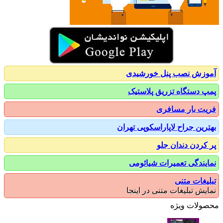
زش نصب پنل خورشیدی
 دستگاه تزریق پلاستیک
ت بار مسافری
رین جراح لاپاراسکوپی تهران
کردن دندان جلو
یندگی تعمیرات شیائومی
یغات متنی
یش تبلیغات متنی در اینجا
ولات ویژه