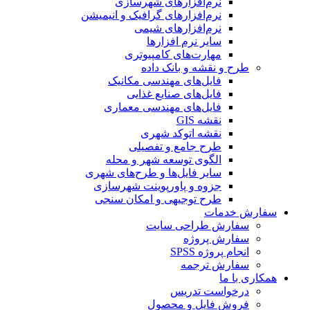
نرم‌افزارهای شهرسازی
نرم‌افزارهای گرافیک و انیمیشن
نرم‌افزارهای شیمی
سایر نرم افزارها
مهارت‌های کامپیوتری
طرح و نقشه و بانک داده
فایل‌های مهندسی مکانیک
فایل‌های صنایع غذایی
فایل‌های مهندسی معماری
نقشه GIS
نقشه اتوکد شهری
طرح جامع و تفصیلی
الگوی توسعه شهر و محله
سایر فایل‌ها و طرح‌های شهری
جزوه و پاورپوینت شهرسازی
طرح توجیهی و امکان سنجی
سفارش خدمات
سفارش طراحی سایت
سفارش پروژه
انجام پروژه SPSS
سفارش ترجمه
همکاری با ما
درخواست تدریس
فروش فایل و محصول