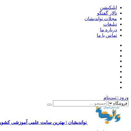
اپلیکیشن
تالار گفتگو
مجلات نواندیشان
تبلیغات
درباره ما
تماس با ما
ورود | ثبت‌نام
نواندیشان | بهترین سایت علمی آموزشی کشور