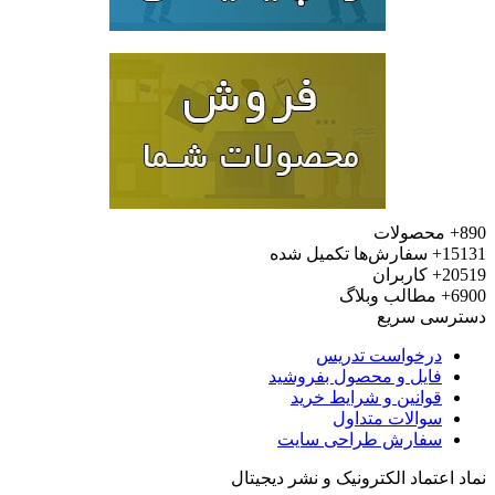
محصولات
15
سفارش‌ها تکمیل شده
20
کاربران
6
مطالب وبلاگ
رسی سریع
درخواست تدریس
فایل و محصول بفروشید
قوانین و شرایط خرید
سوالات متداول
سفارش طراحی سایت
 اعتماد الکترونیک و نشر دیجیتال