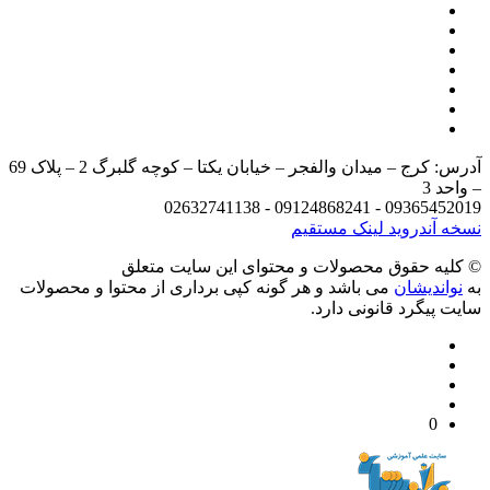
آدرس: کرج – میدان والفجر – خیابان یکتا – کوچه گلبرگ 2 – پلاک 69
د 3
09365452019 - 09124868241 - 
 آندروید
لینک مستقیم
يه حقوق محصولات و محتوای اين سایت متعلق
واندیشان
می باشد و هر گونه کپی برداری از محتوا و محصولات
 پیگرد قانونی دارد.
0