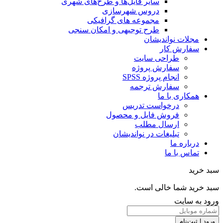
سایر فایل‌ها و طرح‌های شهری
دروس شهرسازی
مجموعه های گرافیکی
طرح توجیهی و امکان سنجی
مجلات نواندیشان
سفارش کار
طراحی سایت
سفارش پروژه
انجام پروژه SPSS
سفارش ترجمه
همکاری با ما
درخواست تدریس
فروش فایل و محصول
ارسال مطلب
تبلیغات در نواندیشان
درباره ما
تماس با ما
خرید
خرید شما خالی است.
 به سایت
 | ثبت‌نام