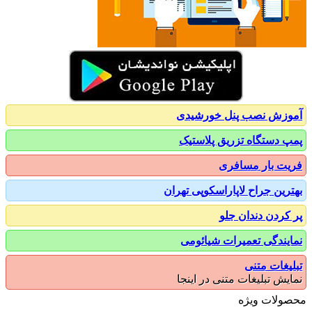
زش نصب پنل خورشیدی
 دستگاه تزریق پلاستیک
ت بار مسافری
رین جراح لاپاراسکوپی تهران
کردن دندان جلو
یندگی تعمیرات شیائومی
یغات متنی
یش تبلیغات متنی در اینجا
ولات ویژه