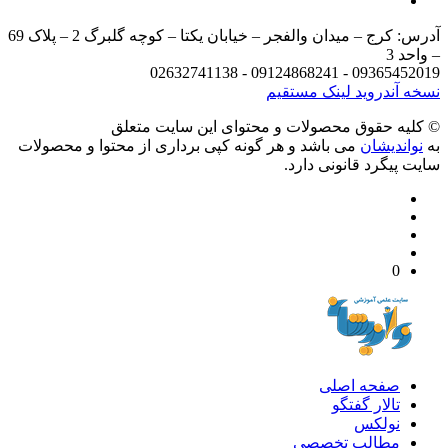
آدرس: کرج – میدان والفجر – خیابان یکتا – کوچه گلبرگ 2 – پلاک 69
د 3
09365452019 - 09124868241 - 
 آندروید
لینک مستقیم
يه حقوق محصولات و محتوای اين سایت متعلق
واندیشان
می باشد و هر گونه کپی برداری از محتوا و محصولات
 پیگرد قانونی دارد.
0
صفحه اصلی
تالار گفتگو
نولکس
مطالب تخصصی