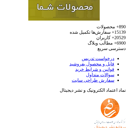
محصولات
15
سفارش‌ها تکمیل شده
20
کاربران
6
مطالب وبلاگ
رسی سریع
درخواست تدریس
فایل و محصول بفروشید
قوانین و شرایط خرید
سوالات متداول
سفارش طراحی سایت
 اعتماد الکترونیک و نشر دیجیتال