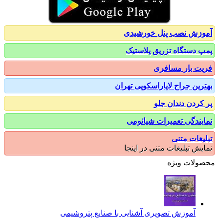
زش نصب پنل خورشیدی
 دستگاه تزریق پلاستیک
ت بار مسافری
رین جراح لاپاراسکوپی تهران
کردن دندان جلو
یندگی تعمیرات شیائومی
یغات متنی
یش تبلیغات متنی در اینجا
ولات ویژه
آموزش تصویری آشنایی با صنایع پتروشیمی