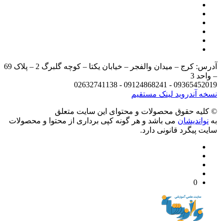
آدرس: کرج – میدان والفجر – خیابان یکتا – کوچه گلبرگ 2 – پلاک 69
د 3
09365452019 - 09124868241 - 
 آندروید
لینک مستقیم
يه حقوق محصولات و محتوای اين سایت متعلق
واندیشان
می باشد و هر گونه کپی برداری از محتوا و محصولات
 پیگرد قانونی دارد.
0