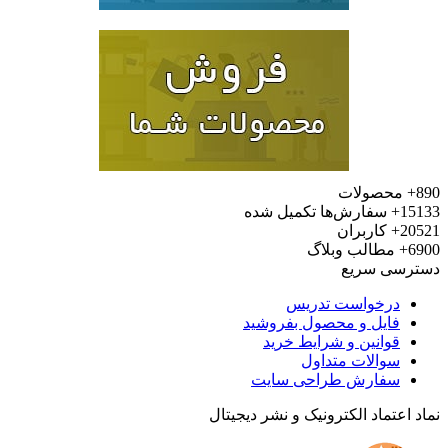
محصولات
15
سفارش‌ها تکمیل شده
20
کاربران
6
مطالب وبلاگ
رسی سریع
درخواست تدریس
فایل و محصول بفروشید
قوانین و شرایط خرید
سوالات متداول
سفارش طراحی سایت
 اعتماد الکترونیک و نشر دیجیتال