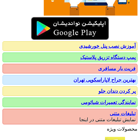
زش نصب پنل خورشیدی
 دستگاه تزریق پلاستیک
ت بار مسافری
رین جراح لاپاراسکوپی تهران
کردن دندان جلو
یندگی تعمیرات شیائومی
یغات متنی
یش تبلیغات متنی در اینجا
ولات ویژه