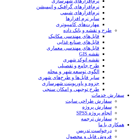
نرم‌افزارهای شهرسازی
نرم‌افزارهای گرافیک و انیمیشن
نرم‌افزارهای شیمی
سایر نرم افزارها
مهارت‌های کامپیوتری
طرح و نقشه و بانک داده
فایل‌های مهندسی مکانیک
فایل‌های صنایع غذایی
فایل‌های مهندسی معماری
نقشه GIS
نقشه اتوکد شهری
طرح جامع و تفصیلی
الگوی توسعه شهر و محله
سایر فایل‌ها و طرح‌های شهری
جزوه و پاورپوینت شهرسازی
طرح توجیهی و امکان سنجی
سفارش خدمات
سفارش طراحی سایت
سفارش پروژه
انجام پروژه SPSS
سفارش ترجمه
همکاری با ما
درخواست تدریس
فروش فایل و محصول