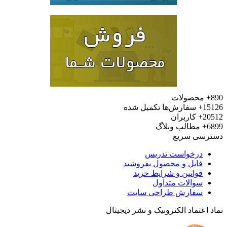
محصولات
15
سفارش‌ها تکمیل شده
20
کاربران
6
مطالب وبلاگ
رسی سریع
درخواست تدریس
فایل و محصول بفروشید
قوانین و شرایط خرید
سوالات متداول
سفارش طراحی سایت
 اعتماد الکترونیک و نشر دیجیتال