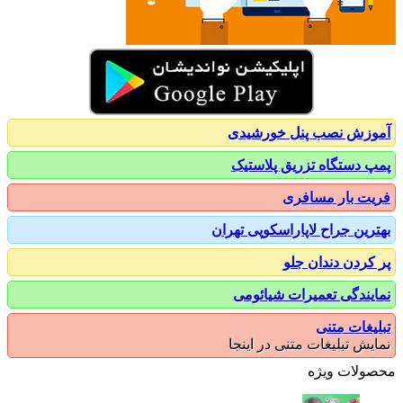
زش نصب پنل خورشیدی
 دستگاه تزریق پلاستیک
ت بار مسافری
رین جراح لاپاراسکوپی تهران
کردن دندان جلو
یندگی تعمیرات شیائومی
یغات متنی
یش تبلیغات متنی در اینجا
ولات ویژه