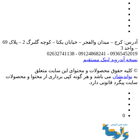
آدرس: کرج – میدان والفجر – خیابان یکتا – کوچه گلبرگ 2 – پلاک 69
د 3
09365452019 - 09124868241 - 
 آندروید
لینک مستقیم
يه حقوق محصولات و محتوای اين سایت متعلق
واندیشان
می باشد و هر گونه کپی برداری از محتوا و محصولات
 پیگرد قانونی دارد.
0