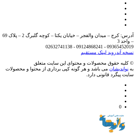
آدرس: کرج – میدان والفجر – خیابان یکتا – کوچه گلبرگ 2 – پلاک 69
د 3
09365452019 - 09124868241 - 
 آندروید
لینک مستقیم
يه حقوق محصولات و محتوای اين سایت متعلق
واندیشان
می باشد و هر گونه کپی برداری از محتوا و محصولات
 پیگرد قانونی دارد.
0