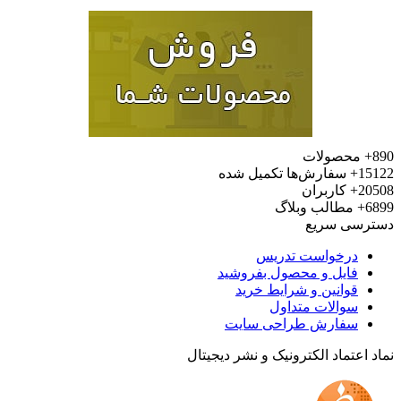
محصولات
15
سفارش‌ها تکمیل شده
20
کاربران
6
مطالب وبلاگ
رسی سریع
درخواست تدریس
فایل و محصول بفروشید
قوانین و شرایط خرید
سوالات متداول
سفارش طراحی سایت
 اعتماد الکترونیک و نشر دیجیتال