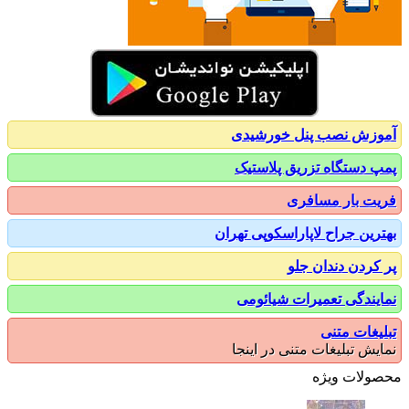
زش نصب پنل خورشیدی
 دستگاه تزریق پلاستیک
ت بار مسافری
رین جراح لاپاراسکوپی تهران
کردن دندان جلو
یندگی تعمیرات شیائومی
یغات متنی
یش تبلیغات متنی در اینجا
ولات ویژه