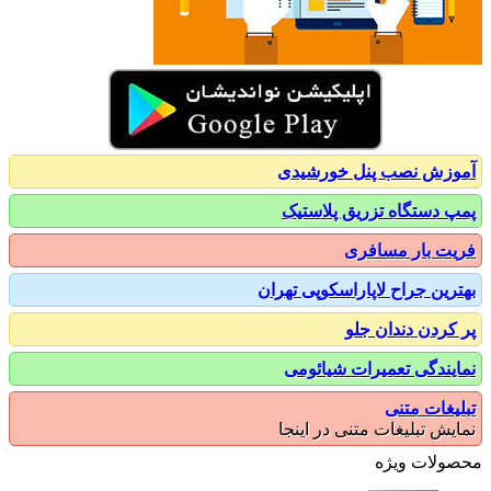
زش نصب پنل خورشیدی
 دستگاه تزریق پلاستیک
ت بار مسافری
رین جراح لاپاراسکوپی تهران
کردن دندان جلو
یندگی تعمیرات شیائومی
یغات متنی
یش تبلیغات متنی در اینجا
ولات ویژه