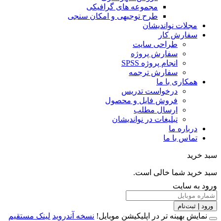
مجموعه های گرافیکی
طرح توجیهی و امکان سنجی
مجلات نواندیشان
سفارش کار
طراحی سایت
سفارش پروژه
انجام پروژه SPSS
سفارش ترجمه
همکاری با ما
درخواست تدریس
فروش فایل و محصول
ارسال مطلب
تبلیغات در نواندیشان
درباره ما
تماس با ما
خرید
خرید شما خالی است.
 به سایت
 | ثبت‌نام
مایش بهینه تر در اپلیکیشن موبایل!
نسخه آندروید
لینک مستقیم