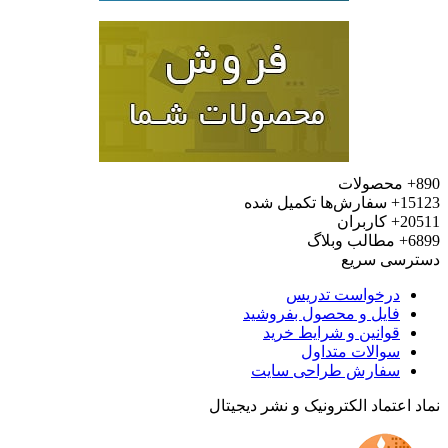
محصولات
15
سفارش‌ها تکمیل شده
20
کاربران
6
مطالب وبلاگ
رسی سریع
درخواست تدریس
فایل و محصول بفروشید
قوانین و شرایط خرید
سوالات متداول
سفارش طراحی سایت
 اعتماد الکترونیک و نشر دیجیتال