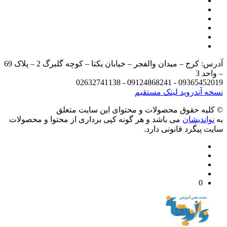
آدرس: کرج – میدان والفجر – خیابان یکتا – کوچه گلبرگ 2 – پلاک 69
د 3
09365452019 - 09124868241 - 
 آندروید
لینک مستقیم
يه حقوق محصولات و محتوای اين سایت متعلق
واندیشان
می باشد و هر گونه کپی برداری از محتوا و محصولات
 پیگرد قانونی دارد.
0