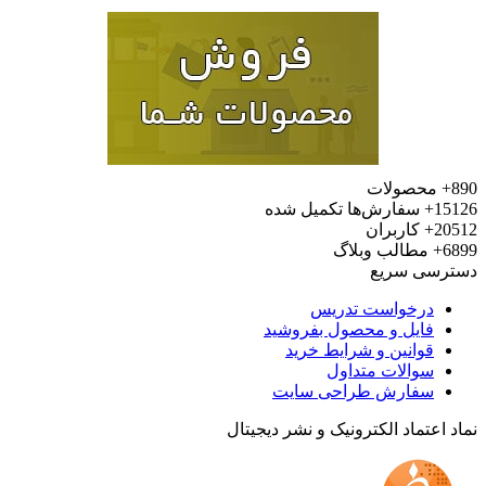
محصولات
15
سفارش‌ها تکمیل شده
20
کاربران
6
مطالب وبلاگ
رسی سریع
درخواست تدریس
فایل و محصول بفروشید
قوانین و شرایط خرید
سوالات متداول
سفارش طراحی سایت
 اعتماد الکترونیک و نشر دیجیتال