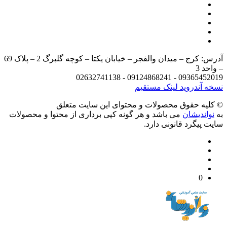
آدرس: کرج – میدان والفجر – خیابان یکتا – کوچه گلبرگ 2 – پلاک 69
د 3
09365452019 - 09124868241 - 
 آندروید
لینک مستقیم
يه حقوق محصولات و محتوای اين سایت متعلق
واندیشان
می باشد و هر گونه کپی برداری از محتوا و محصولات
 پیگرد قانونی دارد.
0