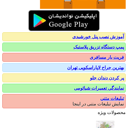
زش نصب پنل خورشیدی
 دستگاه تزریق پلاستیک
ت بار مسافری
رین جراح لاپاراسکوپی تهران
کردن دندان جلو
یندگی تعمیرات شیائومی
یغات متنی
یش تبلیغات متنی در اینجا
ولات ویژه