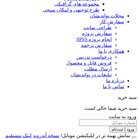
مجموعه های گرافیکی
طرح توجیهی و امکان سنجی
مجلات نواندیشان
سفارش کار
طراحی سایت
سفارش پروژه
انجام پروژه SPSS
سفارش ترجمه
همکاری با ما
درخواست تدریس
فروش فایل و محصول
ارسال مطلب
تبلیغات در نواندیشان
درباره ما
تماس با ما
خرید
خرید شما خالی است.
 به سایت
 | ثبت‌نام
مایش بهینه تر در اپلیکیشن موبایل!
نسخه آندروید
لینک مستقیم