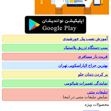
زش نصب پنل خورشیدی
 دستگاه تزریق پلاستیک
ت بار مسافری
رین جراح لاپاراسکوپی تهران
کردن دندان جلو
یندگی تعمیرات شیائومی
یغات متنی
یش تبلیغات متنی در اینجا
ولات ویژه