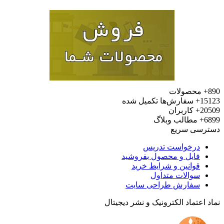
محصولات
15
سفارش‌ها تکمیل شده
20
کاربران
6
مطالب وبلاگ
رسی سریع
درخواست تدریس
فایل و محصول بفروشید
قوانین و شرایط خرید
سوالات متداول
سفارش طراحی سایت
 اعتماد الکترونیک و نشر دیجیتال