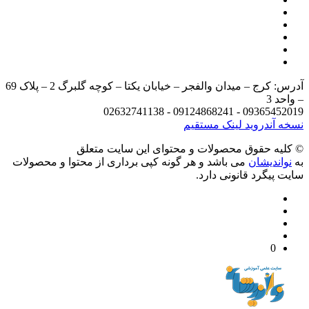
آدرس: کرج – میدان والفجر – خیابان یکتا – کوچه گلبرگ 2 – پلاک 69
د 3
09365452019 - 09124868241 - 
 آندروید
لینک مستقیم
يه حقوق محصولات و محتوای اين سایت متعلق
واندیشان
می باشد و هر گونه کپی برداری از محتوا و محصولات
 پیگرد قانونی دارد.
0