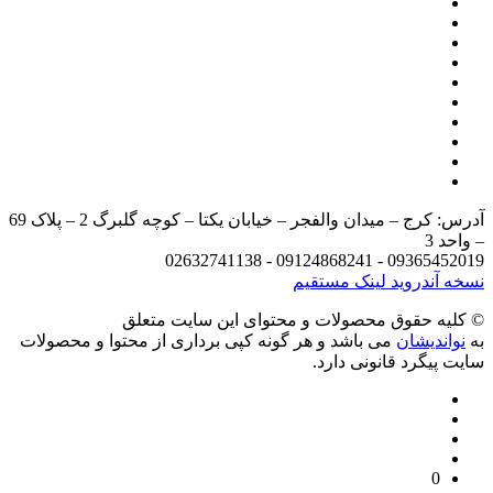
آدرس: کرج – میدان والفجر – خیابان یکتا – کوچه گلبرگ 2 – پلاک 69
د 3
09365452019 - 09124868241 - 
 آندروید
لینک مستقیم
يه حقوق محصولات و محتوای اين سایت متعلق
واندیشان
می باشد و هر گونه کپی برداری از محتوا و محصولات
 پیگرد قانونی دارد.
0