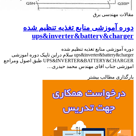
ات مهندسی برق
ه آموزشی منابع تغذیه تنظیم شده
ups&inverter&battery&char
 آموزشی منابع تغذیه تنظیم شده
ups&inverter&battery&charger سلام دراین تاپیک دوره اموزشی
UPS&INVERTER&BATTERY&CHARGER طبق اصول ومراجع
زشی جناب اقای مهندس محمد حیدری…
ذاری مطالب بیشتر