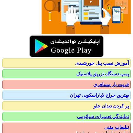
زش نصب پنل خورشیدی
 دستگاه تزریق پلاستیک
ت بار مسافری
رین جراح لاپاراسکوپی تهران
کردن دندان جلو
یندگی تعمیرات شیائومی
یغات متنی
یش تبلیغات متنی در اینجا