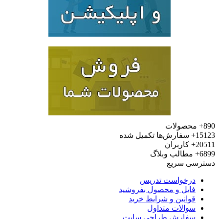
محصولات
15
سفارش‌ها تکمیل شده
20
کاربران
6
مطالب وبلاگ
رسی سریع
درخواست تدریس
فایل و محصول بفروشید
قوانین و شرایط خرید
سوالات متداول
سفارش طراحی سایت