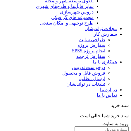
الگوی توسعه شهر و محله
سایر فایل‌ها و طرح‌های شهری
دروس شهرسازی
مجموعه های گرافیکی
طرح توجیهی و امکان سنجی
مجلات نواندیشان
سفارش کار
طراحی سایت
سفارش پروژه
انجام پروژه SPSS
سفارش ترجمه
همکاری با ما
درخواست تدریس
فروش فایل و محصول
ارسال مطلب
تبلیغات در نواندیشان
درباره ما
تماس با ما
خرید
خرید شما خالی است.
 به سایت