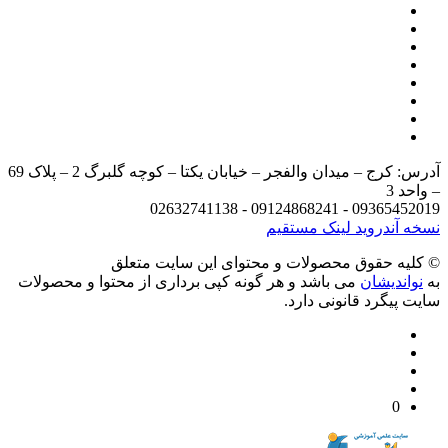
آدرس: کرج – میدان والفجر – خیابان یکتا – کوچه گلبرگ 2 – پلاک 69
د 3
09365452019 - 09124868241 - 
 آندروید
لینک مستقیم
يه حقوق محصولات و محتوای اين سایت متعلق
واندیشان
می باشد و هر گونه کپی برداری از محتوا و محصولات
 پیگرد قانونی دارد.
0