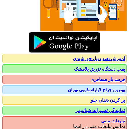
زش نصب پنل خورشیدی
 دستگاه تزریق پلاستیک
ت بار مسافری
رین جراح لاپاراسکوپی تهران
کردن دندان جلو
یندگی تعمیرات شیائومی
یغات متنی
یش تبلیغات متنی در اینجا