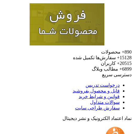
محصولات
15
سفارش‌ها تکمیل شده
20
کاربران
6
مطالب وبلاگ
رسی سریع
درخواست تدریس
فایل و محصول بفروشید
قوانین و شرایط خرید
سوالات متداول
سفارش طراحی سایت
 اعتماد الکترونیک و نشر دیجیتال