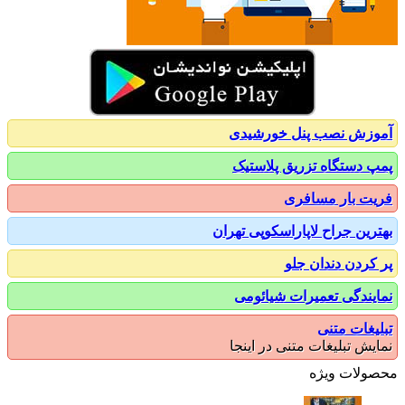
زش نصب پنل خورشیدی
 دستگاه تزریق پلاستیک
ت بار مسافری
رین جراح لاپاراسکوپی تهران
کردن دندان جلو
یندگی تعمیرات شیائومی
یغات متنی
یش تبلیغات متنی در اینجا
ولات ویژه