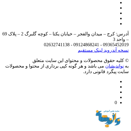
آدرس: کرج – میدان والفجر – خیابان یکتا – کوچه گلبرگ 2 – پلاک 69
د 3
09365452019 - 09124868241 - 
 آندروید
لینک مستقیم
يه حقوق محصولات و محتوای اين سایت متعلق
واندیشان
می باشد و هر گونه کپی برداری از محتوا و محصولات
 پیگرد قانونی دارد.
0