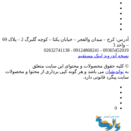
آدرس: کرج – میدان والفجر – خیابان یکتا – کوچه گلبرگ 2 – پلاک 69
د 3
09365452019 - 09124868241 - 
 آندروید
لینک مستقیم
يه حقوق محصولات و محتوای اين سایت متعلق
واندیشان
می باشد و هر گونه کپی برداری از محتوا و محصولات
 پیگرد قانونی دارد.
0