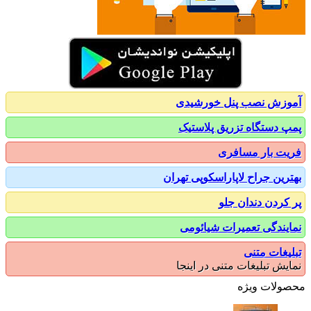
زش نصب پنل خورشیدی
 دستگاه تزریق پلاستیک
ت بار مسافری
رین جراح لاپاراسکوپی تهران
کردن دندان جلو
یندگی تعمیرات شیائومی
یغات متنی
یش تبلیغات متنی در اینجا
ولات ویژه