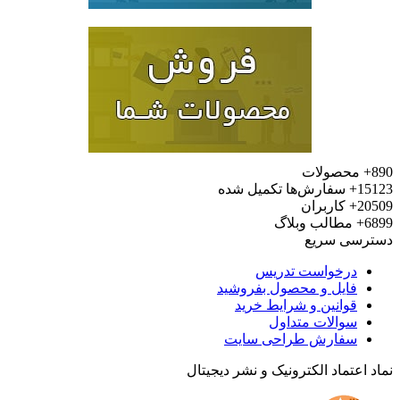
محصولات
15
سفارش‌ها تکمیل شده
20
کاربران
6
مطالب وبلاگ
رسی سریع
درخواست تدریس
فایل و محصول بفروشید
قوانین و شرایط خرید
سوالات متداول
سفارش طراحی سایت
 اعتماد الکترونیک و نشر دیجیتال