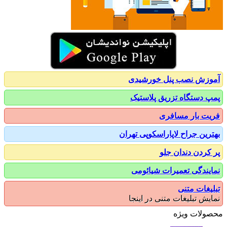
زش نصب پنل خورشیدی
 دستگاه تزریق پلاستیک
ت بار مسافری
رین جراح لاپاراسکوپی تهران
کردن دندان جلو
یندگی تعمیرات شیائومی
یغات متنی
یش تبلیغات متنی در اینجا
ولات ویژه