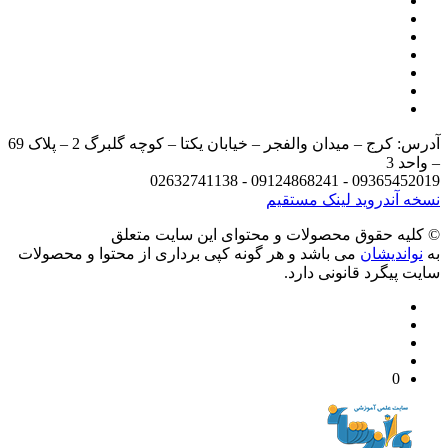
آدرس: کرج – میدان والفجر – خیابان یکتا – کوچه گلبرگ 2 – پلاک 69
د 3
09365452019 - 09124868241 - 
 آندروید
لینک مستقیم
يه حقوق محصولات و محتوای اين سایت متعلق
واندیشان
می باشد و هر گونه کپی برداری از محتوا و محصولات
 پیگرد قانونی دارد.
0