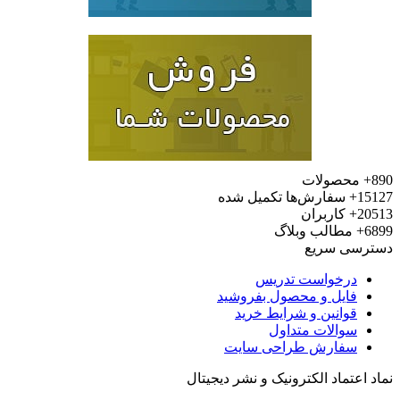
محصولات
15
سفارش‌ها تکمیل شده
20
کاربران
6
مطالب وبلاگ
رسی سریع
درخواست تدریس
فایل و محصول بفروشید
قوانین و شرایط خرید
سوالات متداول
سفارش طراحی سایت
 اعتماد الکترونیک و نشر دیجیتال