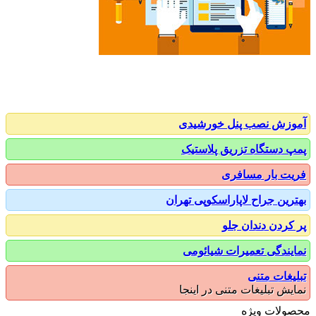
زش نصب پنل خورشیدی
 دستگاه تزریق پلاستیک
ت بار مسافری
رین جراح لاپاراسکوپی تهران
کردن دندان جلو
یندگی تعمیرات شیائومی
یغات متنی
یش تبلیغات متنی در اینجا
ولات ویژه