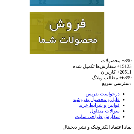
محصولات
15
سفارش‌ها تکمیل شده
20
کاربران
6
مطالب وبلاگ
رسی سریع
درخواست تدریس
فایل و محصول بفروشید
قوانین و شرایط خرید
سوالات متداول
سفارش طراحی سایت
 اعتماد الکترونیک و نشر دیجیتال