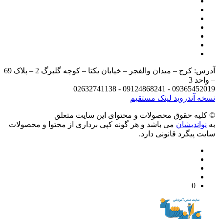
آدرس: کرج – میدان والفجر – خیابان یکتا – کوچه گلبرگ 2 – پلاک 69
د 3
09365452019 - 09124868241 - 
 آندروید
لینک مستقیم
يه حقوق محصولات و محتوای اين سایت متعلق
واندیشان
می باشد و هر گونه کپی برداری از محتوا و محصولات
 پیگرد قانونی دارد.
0