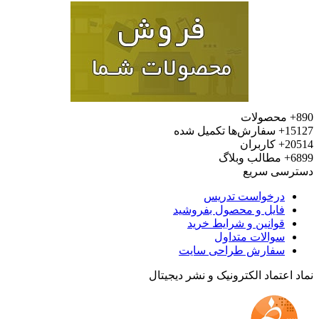
محصولات
15
سفارش‌ها تکمیل شده
20
کاربران
6
مطالب وبلاگ
رسی سریع
درخواست تدریس
فایل و محصول بفروشید
قوانین و شرایط خرید
سوالات متداول
سفارش طراحی سایت
 اعتماد الکترونیک و نشر دیجیتال