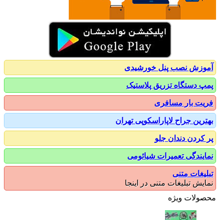
زش نصب پنل خورشیدی
 دستگاه تزریق پلاستیک
ت بار مسافری
رین جراح لاپاراسکوپی تهران
کردن دندان جلو
یندگی تعمیرات شیائومی
یغات متنی
یش تبلیغات متنی در اینجا
ولات ویژه