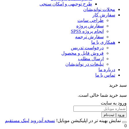
طرح توجیهی و امکان سنجی
مجلات نواندیشان
سفارش کار
طراحی سایت
سفارش پروژه
انجام پروژه SPSS
سفارش ترجمه
همکاری با ما
درخواست تدریس
فروش فایل و محصول
ارسال مطلب
تبلیغات در نواندیشان
درباره ما
تماس با ما
خرید
خرید شما خالی است.
 به سایت
 | ثبت‌نام
مایش بهینه تر در اپلیکیشن موبایل!
نسخه آندروید
لینک مستقیم