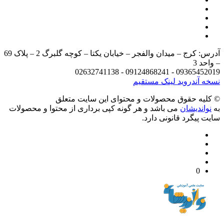
آدرس: کرج – میدان والفجر – خیابان یکتا – کوچه گلبرگ 2 – پلاک 69
د 3
09365452019 - 09124868241 - 
 آندروید
لینک مستقیم
يه حقوق محصولات و محتوای اين سایت متعلق
واندیشان
می باشد و هر گونه کپی برداری از محتوا و محصولات
 پیگرد قانونی دارد.
0