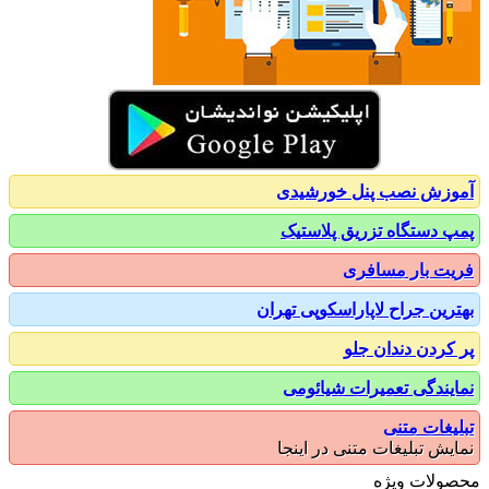
زش نصب پنل خورشیدی
 دستگاه تزریق پلاستیک
ت بار مسافری
رین جراح لاپاراسکوپی تهران
کردن دندان جلو
یندگی تعمیرات شیائومی
یغات متنی
یش تبلیغات متنی در اینجا
ولات ویژه