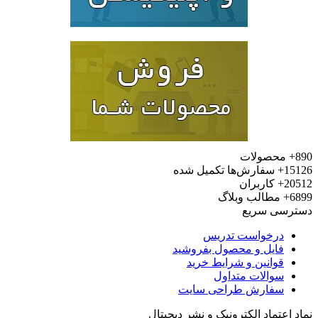
محصولات
15
سفارش‌ها تکمیل شده
20
کاربران
6
مطالب وبلاگ
رسی سریع
درخواست تدریس
فایل و محصول بفروشید
قوانین و شرایط خرید
سوالات متداول
سفارش طراحی سایت
 اعتماد الکترونیک و نشر دیجیتال