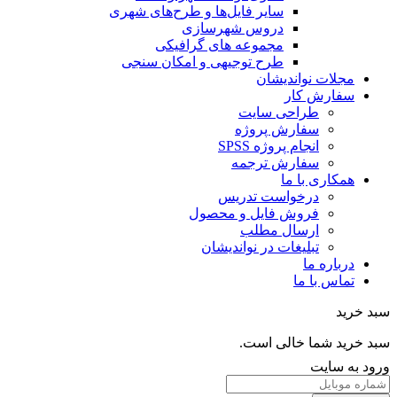
سایر فایل‌ها و طرح‌های شهری
دروس شهرسازی
مجموعه های گرافیکی
طرح توجیهی و امکان سنجی
مجلات نواندیشان
سفارش کار
طراحی سایت
سفارش پروژه
انجام پروژه SPSS
سفارش ترجمه
همکاری با ما
درخواست تدریس
فروش فایل و محصول
ارسال مطلب
تبلیغات در نواندیشان
درباره ما
تماس با ما
خرید
خرید شما خالی است.
 به سایت