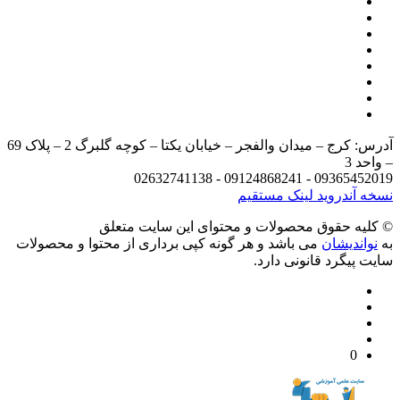
آدرس: کرج – میدان والفجر – خیابان یکتا – کوچه گلبرگ 2 – پلاک 69
د 3
09365452019 - 09124868241 - 
 آندروید
لینک مستقیم
يه حقوق محصولات و محتوای اين سایت متعلق
واندیشان
می باشد و هر گونه کپی برداری از محتوا و محصولات
 پیگرد قانونی دارد.
0