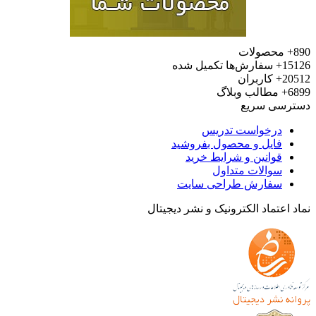
محصولات
15
سفارش‌ها تکمیل شده
20
کاربران
6
مطالب وبلاگ
رسی سریع
درخواست تدریس
فایل و محصول بفروشید
قوانین و شرایط خرید
سوالات متداول
سفارش طراحی سایت
 اعتماد الکترونیک و نشر دیجیتال