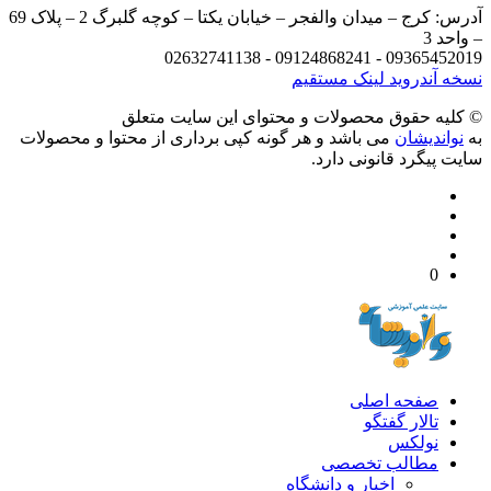
آدرس: کرج – میدان والفجر – خیابان یکتا – کوچه گلبرگ 2 – پلاک 69
د 3
09365452019 - 09124868241 - 
 آندروید
لینک مستقیم
يه حقوق محصولات و محتوای اين سایت متعلق
واندیشان
می باشد و هر گونه کپی برداری از محتوا و محصولات
 پیگرد قانونی دارد.
0
صفحه اصلی
تالار گفتگو
نولکس
مطالب تخصصی
اخبار و دانشگاه