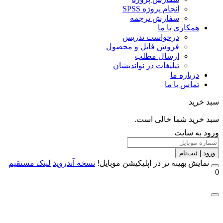
انجام پروژه SPSS
سفارش ترجمه
همکاری با ما
درخواست تدریس
فروش فایل و محصول
ارسال مطلب
تبلیغات در نواندیشان
درباره ما
تماس با ما
خرید
خرید شما خالی است.
 به سایت
 | ثبت‌نام
مایش بهینه تر در اپلیکیشن موبایل!
نسخه آندروید
لینک مستقیم