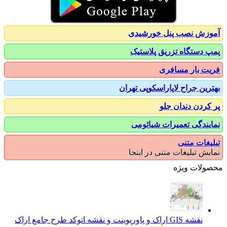
زش نصب پنل خورشیدی
 دستگاه تزریق پلاستیک
ت بار مسافری
رین جراح لاپاراسکوپی تهران
کردن دندان جلو
یندگی تعمیرات شیائومی
یغات متنی
یش تبلیغات متنی در اینجا
ولات ویژه
نقشه GIS اراک و پاورپوینت و نقشه اتوکد طرح جامع اراک