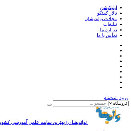
اپلیکیشن
تالار گفتگو
مجلات نواندیشان
تبلیغات
درباره ما
تماس با ما
ورود | ثبت‌نام
نواندیشان | بهترین سایت علمی آموزشی کشور