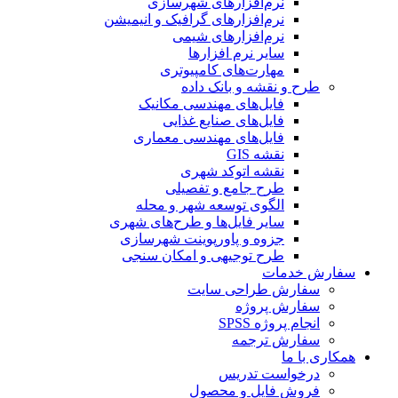
نرم‌افزارهای شهرسازی
نرم‌افزارهای گرافیک و انیمیشن
نرم‌افزارهای شیمی
سایر نرم افزارها
مهارت‌های کامپیوتری
طرح و نقشه و بانک داده
فایل‌های مهندسی مکانیک
فایل‌های صنایع غذایی
فایل‌های مهندسی معماری
نقشه GIS
نقشه اتوکد شهری
طرح جامع و تفصیلی
الگوی توسعه شهر و محله
سایر فایل‌ها و طرح‌های شهری
جزوه و پاورپوینت شهرسازی
طرح توجیهی و امکان سنجی
سفارش خدمات
سفارش طراحی سایت
سفارش پروژه
انجام پروژه SPSS
سفارش ترجمه
همکاری با ما
درخواست تدریس
فروش فایل و محصول