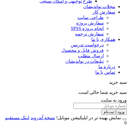
طرح توجیهی و امکان سنجی
مجلات نواندیشان
سفارش کار
طراحی سایت
سفارش پروژه
انجام پروژه SPSS
سفارش ترجمه
همکاری با ما
درخواست تدریس
فروش فایل و محصول
ارسال مطلب
تبلیغات در نواندیشان
درباره ما
تماس با ما
خرید
خرید شما خالی است.
 به سایت
 | ثبت‌نام
مایش بهینه تر در اپلیکیشن موبایل!
نسخه آندروید
لینک مستقیم