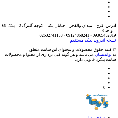
آدرس: کرج – میدان والفجر – خیابان یکتا – کوچه گلبرگ 2 – پلاک 69
د 3
09365452019 - 09124868241 - 
 آندروید
لینک مستقیم
يه حقوق محصولات و محتوای اين سایت متعلق
واندیشان
می باشد و هر گونه کپی برداری از محتوا و محصولات
 پیگرد قانونی دارد.
0
صفحه اصلی