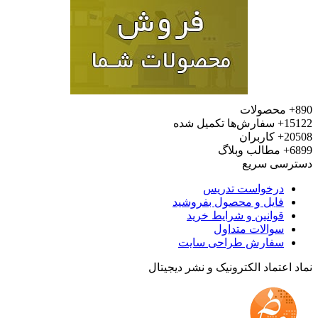
محصولات
15
سفارش‌ها تکمیل شده
20
کاربران
6
مطالب وبلاگ
رسی سریع
درخواست تدریس
فایل و محصول بفروشید
قوانین و شرایط خرید
سوالات متداول
سفارش طراحی سایت
 اعتماد الکترونیک و نشر دیجیتال