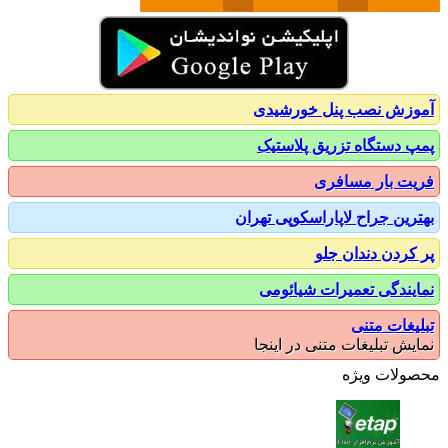
زش نصب پنل خورشیدی
 دستگاه تزریق پلاستیک
ت بار مسافری
رین جراح لاپاراسکوپی تهران
کردن دندان جلو
یندگی تعمیرات شیائومی
یغات متنی
یش تبلیغات متنی در اینجا
ولات ویژه