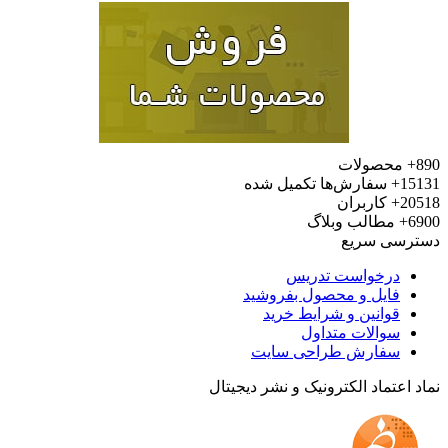
محصولات
15
سفارش‌ها تکمیل شده
20
کاربران
6
مطالب وبلاگ
رسی سریع
درخواست تدریس
فایل و محصول بفروشید
قوانین و شرایط خرید
سوالات متداول
سفارش طراحی سایت
 اعتماد الکترونیک و نشر دیجیتال