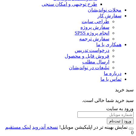
طرح توجیهی و امکان سنجی
مجلات نواندیشان
سفارش کار
طراحی سایت
سفارش پروژه
انجام پروژه SPSS
سفارش ترجمه
همکاری با ما
درخواست تدریس
فروش فایل و محصول
ارسال مطلب
تبلیغات در نواندیشان
درباره ما
تماس با ما
خرید
خرید شما خالی است.
 به سایت
 | ثبت‌نام
مایش بهینه تر در اپلیکیشن موبایل!
نسخه آندروید
لینک مستقیم