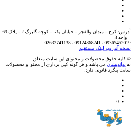
آدرس: کرج – میدان والفجر – خیابان یکتا – کوچه گلبرگ 2 – پلاک 69
د 3
09365452019 - 09124868241 - 
 آندروید
لینک مستقیم
يه حقوق محصولات و محتوای اين سایت متعلق
واندیشان
می باشد و هر گونه کپی برداری از محتوا و محصولات
 پیگرد قانونی دارد.
0