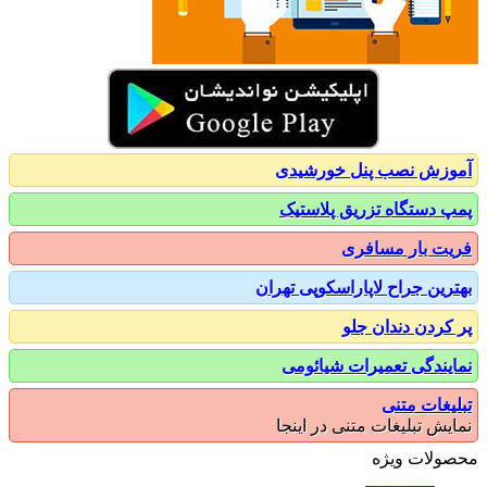
زش نصب پنل خورشیدی
 دستگاه تزریق پلاستیک
ت بار مسافری
رین جراح لاپاراسکوپی تهران
کردن دندان جلو
یندگی تعمیرات شیائومی
یغات متنی
یش تبلیغات متنی در اینجا
ولات ویژه