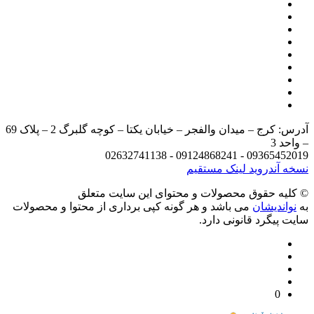
آدرس: کرج – میدان والفجر – خیابان یکتا – کوچه گلبرگ 2 – پلاک 69
د 3
09365452019 - 09124868241 - 
 آندروید
لینک مستقیم
يه حقوق محصولات و محتوای اين سایت متعلق
واندیشان
می باشد و هر گونه کپی برداری از محتوا و محصولات
 پیگرد قانونی دارد.
0