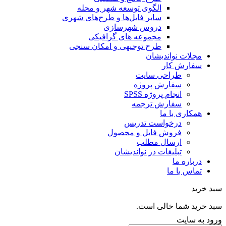
الگوی توسعه شهر و محله
سایر فایل‌ها و طرح‌های شهری
دروس شهرسازی
مجموعه های گرافیکی
طرح توجیهی و امکان سنجی
مجلات نواندیشان
سفارش کار
طراحی سایت
سفارش پروژه
انجام پروژه SPSS
سفارش ترجمه
همکاری با ما
درخواست تدریس
فروش فایل و محصول
ارسال مطلب
تبلیغات در نواندیشان
درباره ما
تماس با ما
خرید
خرید شما خالی است.
 به سایت