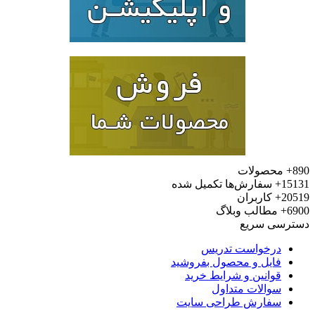
محصولات
15
سفارش‌ها تکمیل شده
20
کاربران
6
مطالب وبلاگ
رسی سریع
درخواست تدریس
فایل و محصول بفروشید
قوانین و شرایط خرید
سوالات متداول
سفارش طراحی سایت