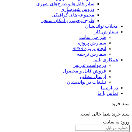
سایر فایل‌ها و طرح‌های شهری
دروس شهرسازی
مجموعه های گرافیکی
طرح توجیهی و امکان سنجی
مجلات نواندیشان
سفارش کار
طراحی سایت
سفارش پروژه
انجام پروژه SPSS
سفارش ترجمه
همکاری با ما
درخواست تدریس
فروش فایل و محصول
ارسال مطلب
تبلیغات در نواندیشان
درباره ما
تماس با ما
خرید
خرید شما خالی است.
 به سایت