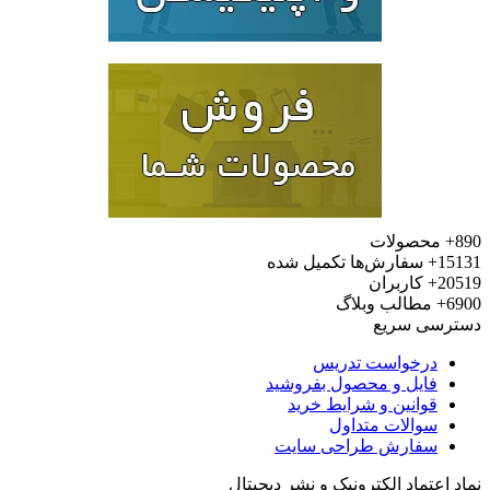
محصولات
15
سفارش‌ها تکمیل شده
20
کاربران
6
مطالب وبلاگ
رسی سریع
درخواست تدریس
فایل و محصول بفروشید
قوانین و شرایط خرید
سوالات متداول
سفارش طراحی سایت
 اعتماد الکترونیک و نشر دیجیتال