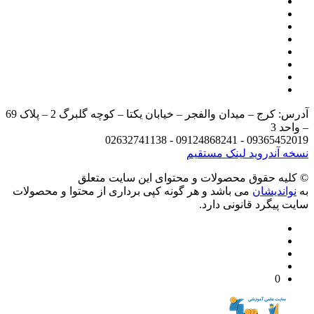
آدرس: کرج – میدان والفجر – خیابان یکتا – کوچه گلبرگ 2 – پلاک 69
د 3
09365452019 - 09124868241 - 
 آندروید
لینک مستقیم
يه حقوق محصولات و محتوای اين سایت متعلق
واندیشان
می باشد و هر گونه کپی برداری از محتوا و محصولات
 پیگرد قانونی دارد.
0