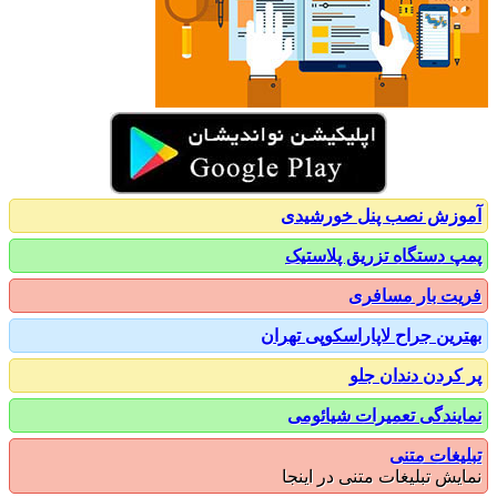
زش نصب پنل خورشیدی
 دستگاه تزریق پلاستیک
ت بار مسافری
رین جراح لاپاراسکوپی تهران
کردن دندان جلو
یندگی تعمیرات شیائومی
یغات متنی
یش تبلیغات متنی در اینجا