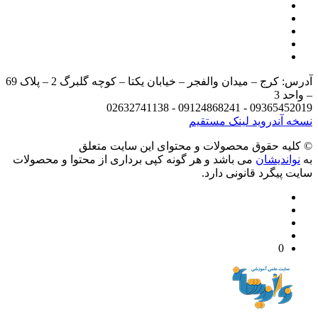
آدرس: کرج – میدان والفجر – خیابان یکتا – کوچه گلبرگ 2 – پلاک 69
د 3
09365452019 - 09124868241 - 
 آندروید
لینک مستقیم
يه حقوق محصولات و محتوای اين سایت متعلق
واندیشان
می باشد و هر گونه کپی برداری از محتوا و محصولات
 پیگرد قانونی دارد.
0