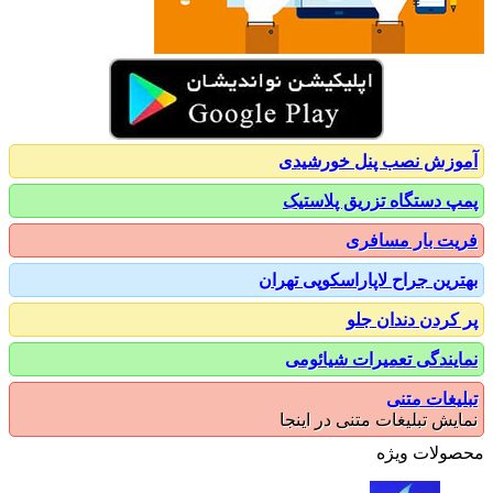
زش نصب پنل خورشیدی
 دستگاه تزریق پلاستیک
ت بار مسافری
رین جراح لاپاراسکوپی تهران
کردن دندان جلو
یندگی تعمیرات شیائومی
یغات متنی
یش تبلیغات متنی در اینجا
ولات ویژه