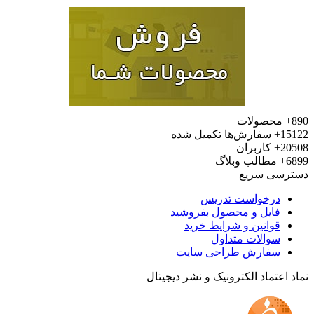
محصولات
15
سفارش‌ها تکمیل شده
20
کاربران
6
مطالب وبلاگ
رسی سریع
درخواست تدریس
فایل و محصول بفروشید
قوانین و شرایط خرید
سوالات متداول
سفارش طراحی سایت
 اعتماد الکترونیک و نشر دیجیتال