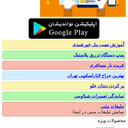
زش نصب پنل خورشیدی
 دستگاه تزریق پلاستیک
ت بار مسافری
رین جراح لاپاراسکوپی تهران
کردن دندان جلو
یندگی تعمیرات شیائومی
یغات متنی
یش تبلیغات متنی در اینجا
ولات ویژه