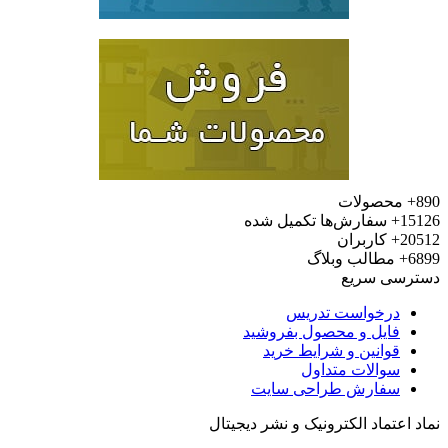
محصولات
15
سفارش‌ها تکمیل شده
20
کاربران
6
مطالب وبلاگ
رسی سریع
درخواست تدریس
فایل و محصول بفروشید
قوانین و شرایط خرید
سوالات متداول
سفارش طراحی سایت
 اعتماد الکترونیک و نشر دیجیتال