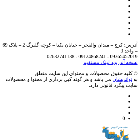
آدرس: کرج – میدان والفجر – خیابان یکتا – کوچه گلبرگ 2 – پلاک 69
د 3
09365452019 - 09124868241 - 
 آندروید
لینک مستقیم
يه حقوق محصولات و محتوای اين سایت متعلق
واندیشان
می باشد و هر گونه کپی برداری از محتوا و محصولات
 پیگرد قانونی دارد.
0